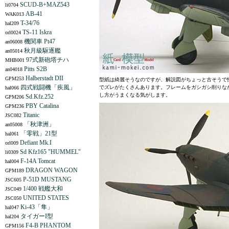
SCUD-B+MAZ543
li0704
AB-41
WAK013
T-34/76
hal209
TS-11 Iskra
orl0024
機関車 Pt47
an06008
秋月級駆逐艦
an05014
97式新砲塔チハ
MHB001
Pitts S2B
an04018
Halberstadt DII
GPM253
型紙は綺麗そうなのですが、解説図がちょっと古そうで
四式戦闘機「疾風」
でズレがたくさんあります。フレームをガシガシ削りな
hal066
し方がうまくなる気がします。
Sd.Kfz.252
GPM206
PBY Catalina
GPM236
Titanic
JSC082
「秋津洲」
an05008
「零戦」21型
hal061
Defiant Mk.I
orl009
Sd Kfz165 "HUMMEL"
li0309
F-14A Tomcat
hal004
DRAGON WAGON
GPM189
P-51D MUSTANG
JSC605
1/400 戦艦大和
JSC049
UNITED STATES
JSC050
Ki-43「隼」
hal047
タイガーI型
hal204
F4-B PHANTOM
GPM156