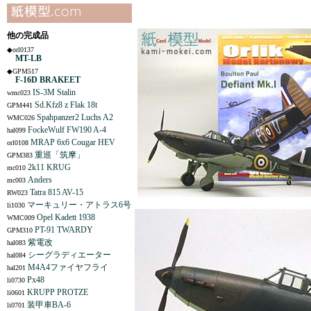
他の完成品
◆orl0137
MT-LB
◆GPM517
F-16D BRAKEET
IS-3M Stalin
wmc023
Sd.Kfz8 z Flak 18t
GPM441
Spahpanzer2 Luchs A2
WMC026
FockeWulf FW190 A-4
hal099
MRAP 6x6 Cougar HEV
orl0108
重巡「筑摩」
GPM383
2k11 KRUG
mc010
Anders
mc003
Tatra 815 AV-15
RW023
マーキュリー・アトラス6号
li1030
Opel Kadett 1938
WMC009
PT-91 TWARDY
GPM310
紫電改
hal083
シーグラディエーター
hal084
M4A4ファイヤフライ
hal201
Px48
li0730
KRUPP PROTZE
li0601
装甲車BA-6
li0701