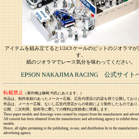
アイテムを組み立てると1/24スケールのピットのジオラマが
す。
紙のジオラマでレース気分を味わってください。
EPSON NAKAJIMA RACING 公式サイト
転載禁止
（著作権は篠崎 均氏にあります。）
作品は、制作依頼のあったメーカー広報、広告代理店の許諾を得て公開しており
作品は、メーカー広報、ないし広告代理店からの依頼により制作したものであり
公開、二次利用、頒布等に際しての権利は依頼者に帰属します。
These paper models and drawings were created by request from the manufacturer and advert
All consent has been obtained from the manufacturer and advertising agency to exhibit these
models.
Hence, all rights pertaining to the publishing, re-use, and distribution lie in the manufacturer
advertising agency.