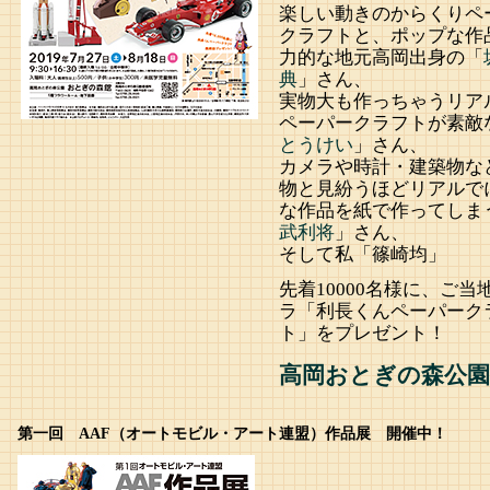
楽しい動きのからくりペ
クラフトと、ポップな作
力的な地元高岡出身の「
典
」さん、
実物大も作っちゃうリア
ペーパークラフトが素敵
とうけい
」さん、
カメラや時計・建築物な
物と見紛うほどリアルで
な作品を紙で作ってしま
武利将
」さん、
そして私「篠崎均」
先着10000名様に、ご当
ラ「利長くんペーパーク
ト」をプレゼント！
高岡おとぎの森公園
第一回 AAF（オートモビル・アート連盟）作品展 開催中！