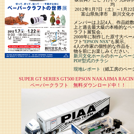
均
2012年1月7日（土）～1月2
富山県魚津市 新川文化
メンバーは上記4人、作品総数
上と過去最大級の本格的なペ
ラフト展覧会。
2008年に制作した原寸大ペ
フト"
EPSON NSX
"も展示。
4人の作家の個性的な作品を
物を前にお楽しみください。
新川文化ホール
の
ホームペー
PDF型式のチラシ
現地レポート
（紙工房のペー
SUPER GT SERIES GT500 EPSON NAKAJIMA RACI
ペーパークラフト 無料ダウンロード中！！