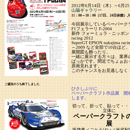
2012年6月14日（木）～6月2
山脇ギャラリー
11：00～18：00（17日、24日休館
今回展示しているペーパーク
F1フェラーリ F-2004
新作 フォーミュラ・ニッポン na
racing 2012
SuperGT EPSON nakajima raci
～2009 など全部で10台ほど。
展開図も飾ったり。
一緒に展示する方々は、業界
ばっかです。間近でちょぉお
原画見れます。
このチャンスをお見逃しなく
ご盛況のうち終了しました
ひさしぶりに
ペーパークラフト作品展 開
します。
切って、折って、貼って・・
立体に
ペーパークラフト
展
坂啓典／ごとうけい／光武利