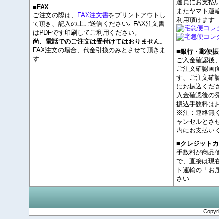
達員にお支払
■FAX
またヤマト運
ご注文の際は、
FAX注文書
をプリントアウトし
利用頂けます
て頂き、記入の上ご送信ください｡ FAX注文書
はPDFです印刷してご利用ください。
尚、電話でのご注文は受付けてはおりません。
FAX注文の場合、代金引換のみとさせて頂きま
■銀行・郵便振
す
ご入金確認後
ご注文確認画
す、ご注文確
にお振込くだ
入金確認後の
振込手数料は
※注：連絡無
ャンセルとさ
内にお支払い
■クレジット
手数料が商品
で、直接は現
ト運輸の「お
さい
Copyr