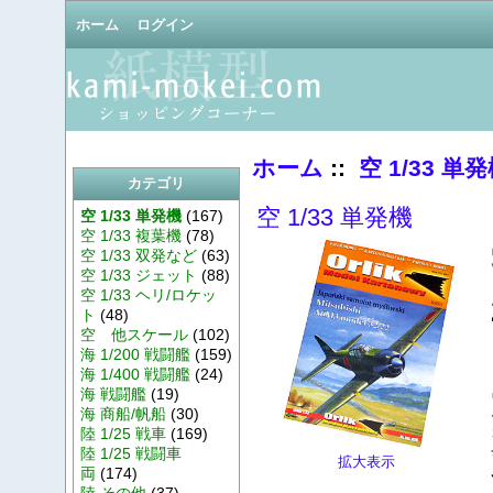
ホーム
ログイン
ホーム
::
空 1/33 単
カテゴリ
空 1/33 単発機
空 1/33 単発機
(167)
空 1/33 複葉機
(78)
空 1/33 双発など
(63)
空 1/33 ジェット
(88)
空 1/33 ヘリ/ロケッ
ト
(48)
空 他スケール
(102)
海 1/200 戦闘艦
(159)
海 1/400 戦闘艦
(24)
海 戦闘艦
(19)
海 商船/帆船
(30)
陸 1/25 戦車
(169)
陸 1/25 戦闘車
拡大表示
両
(174)
陸 その他
(37)