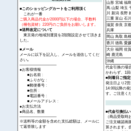
山形 宮城 福島
馬 山梨 埼玉 
■このショッピングカートをご利用頂く
川 新潟 長野 
これが一番
三重 富山 石
ご購入商品代金が2000円以下の場合、手数料
（梱包資材）220円のご負担をお願いします。
滋賀 奈良 京
■送料改定について
兵庫
東京発の地域別運賃を2段階設定させて頂きま
岡山 鳥取 島根
した。
香川 徳島 愛
大分 福岡 佐賀
■メール
メールに以下を記入し、メールを送信してくだ
崎 鹿児島
さい｡
沖縄
──────────────
代金引換の場
●お客様情報
かわらず、1回
■お名前 :
■到着日ご指
■ふりがな :
発注日より2
■郵便番号 :
14:00以降
■住所 :
す。ご注意く
■電話番号 :
■メールアドレス :
●お支払方法
●商品名、数量
■代金引換払い
──────────────
（商品受取時
※送料等の金額を含めた支払総額は、メールに
ご注文確認画
て返答致します
算されます。