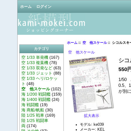
ホーム
ログイン
ホーム
::
空 他スケール
:: シコルスキー
カテゴリ
空 他スケール
空 1/33 単発機
(167)
シコ
空 1/33 複葉機
(78)
空 1/33 双発など
(63)
550
空 1/33 ジェット
(88)
空 1/33 ヘリ/ロケッ
1/50
ト
(48)
0.5
空 他スケール
(102)
が別
海 1/200 戦闘艦
(159)
海 1/400 戦闘艦
(24)
海 戦闘艦
(19)
海 商船/帆船
(30)
陸 1/25 戦車
(169)
拡大表示
陸 1/25 戦闘車
モデル: ke039
両
(174)
メーカー: KEL
陸 その他
(37)