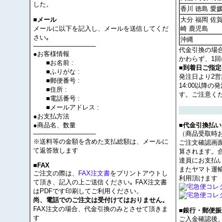
した。
香川 徳島 愛
大分 福岡 佐賀
■メール
メールに以下を記入し、メールを送信してくだ
崎 鹿児島
さい｡
沖縄
──────────────
代金引換の場
●お客様情報
かわらず、1回
■お名前 :
■到着日ご指
■ふりがな :
発注日より2
■郵便番号 :
14:00以降
■住所 :
す。ご注意く
■電話番号 :
■メールアドレス :
●お支払方法
●商品名、数量
■代金引換払い
──────────────
（商品受取時
※送料等の金額を含めた支払総額は、メールに
ご注文確認画
て返答致します
算されます。
達員にお支払
■FAX
またヤマト運
ご注文の際は、
FAX注文書
をプリントアウトし
利用頂けます
て頂き、記入の上ご送信ください｡ FAX注文書
はPDFです印刷してご利用ください。
尚、電話でのご注文は受付けてはおりません。
FAX注文の場合、代金引換のみとさせて頂きま
■銀行・郵便振
す
ご入金確認後