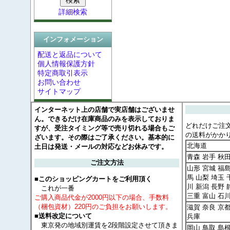
詳細検索
インフォメーション
配送と返品について
個人情報保護方針
特定商取引表示
お問い合わせ
サイトマップ
インターネット上の店舗で実店舗はございませ
ん。できるだけ在庫商品のみを表示しておりま
どれだけご注
すが、受注タイミング等で売り切れる場合もご
の送料がかか
ざいます。その際はご了承ください。基本的に
北海道
土日は発送・メールの対応などお休みです。
青森 岩手 秋
ご注文方法
山形 宮城 福島
馬 山梨 埼玉 
■このショッピングカートをご利用頂く
川 新潟 長野 
これが一番
三重 富山 石
ご購入商品代金が2000円以下の場合、手数料
（梱包資材）220円のご負担をお願いします。
滋賀 奈良 京
■送料改定について
兵庫
東京発の地域別運賃を2段階設定させて頂きま
岡山 鳥取 島根