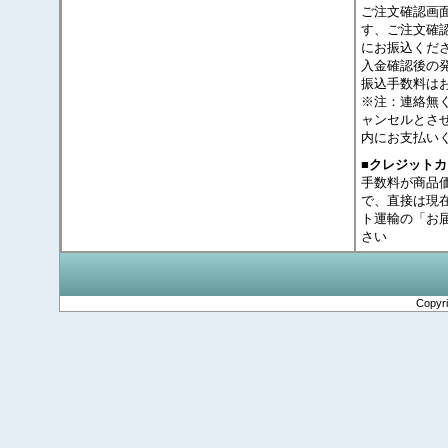
ご注文確認画
す、ご注文確
にお振込くだ
入金確認後の
振込手数料は
※注：連絡無
ャンセルとさ
内にお支払い
■クレジット
手数料が商品
で、直接は現
ト運輸の「お
さい
Copyr