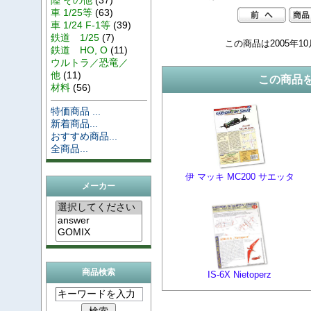
車 1/25等
(63)
車 1/24 F-1等
(39)
鉄道 1/25
(7)
この商品は2005年1
鉄道 HO, O
(11)
ウルトラ／恐竜／
他
(11)
この商品
材料
(56)
特価商品 ...
新着商品...
おすすめ商品...
全商品...
伊 マッキ MC200 サエッタ
メーカー
商品検索
IS-6X Nietoperz