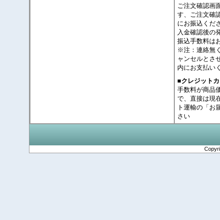
ご注文確認画
す、ご注文確
にお振込くだ
入金確認後の
振込手数料は
※注：連絡無
ャンセルとさ
内にお支払い
■クレジット
手数料が商品
で、直接は現
ト運輸の「お
さい
Copyr