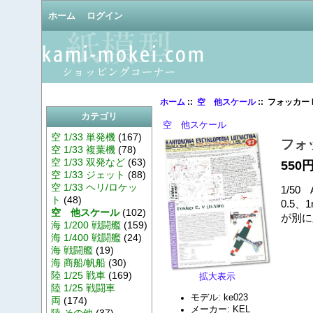
ホーム
ログイン
ホーム
::
空 他スケール
:: フォッカー E.
カテゴリ
空 他スケール
空 1/33 単発機
(167)
フォッカ
空 1/33 複葉機
(78)
空 1/33 双発など
(63)
550
空 1/33 ジェット
(88)
空 1/33 ヘリ/ロケッ
1/50
ト
(48)
0.5
空 他スケール
(102)
が別に
海 1/200 戦闘艦
(159)
海 1/400 戦闘艦
(24)
海 戦闘艦
(19)
海 商船/帆船
(30)
陸 1/25 戦車
(169)
拡大表示
陸 1/25 戦闘車
モデル: ke023
両
(174)
メーカー: KEL
陸 その他
(37)