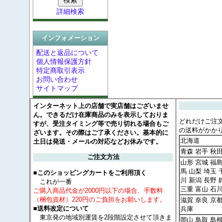
詳細検索
インフォメーション
配送と返品について
個人情報保護方針
特定商取引表示
お問い合わせ
サイトマップ
インターネット上の店舗で実店舗はございませ
ん。できるだけ在庫商品のみを表示しておりま
どれだけご注
すが、受注タイミング等で売り切れる場合もご
の送料がかか
ざいます。その際はご了承ください。基本的に
北海道
土日は発送・メールの対応などお休みです。
青森 岩手 秋
ご注文方法
山形 宮城 福島
馬 山梨 埼玉 
■このショッピングカートをご利用頂く
川 新潟 長野 
これが一番
三重 富山 石
ご購入商品代金が2000円以下の場合、手数料
（梱包資材）220円のご負担をお願いします。
滋賀 奈良 京
■送料改定について
兵庫
東京発の地域別運賃を2段階設定させて頂きま
岡山 鳥取 島根