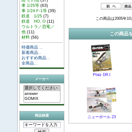
車 1/25等
(63)
車 1/24 F-1等
(39)
鉄道 1/25
(7)
この商品は2005年1
鉄道 HO, O
(11)
ウルトラ／恐竜／
他
(11)
この商品
材料
(56)
特価商品 ...
新着商品...
おすすめ商品...
全商品...
Pfalz DR.I
メーカー
商品検索
ニューポール 23