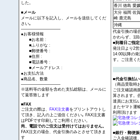
した。
香川 徳島 愛
大分 福岡 佐賀
■メール
メールに以下を記入し、メールを送信してくだ
崎 鹿児島
さい｡
沖縄
──────────────
代金引換の場
●お客様情報
かわらず、1回
■お名前 :
■到着日ご指
■ふりがな :
発注日より2
■郵便番号 :
14:00以降
■住所 :
す。ご注意く
■電話番号 :
■メールアドレス :
●お支払方法
●商品名、数量
■代金引換払い
──────────────
（商品受取時
※送料等の金額を含めた支払総額は、メールに
ご注文確認画
て返答致します
算されます。
達員にお支払
■FAX
またヤマト運
ご注文の際は、
FAX注文書
をプリントアウトし
利用頂けます
て頂き、記入の上ご送信ください｡ FAX注文書
はPDFです印刷してご利用ください。
尚、電話でのご注文は受付けてはおりません。
FAX注文の場合、代金引換のみとさせて頂きま
■銀行・郵便振
す
ご入金確認後