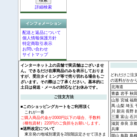
詳細検索
インフォメーション
配送と返品について
個人情報保護方針
特定商取引表示
お問い合わせ
サイトマップ
インターネット上の店舗で実店舗はございませ
ん。できるだけ在庫商品のみを表示しておりま
どれだけご注
すが、受注タイミング等で売り切れる場合もご
の送料がかか
ざいます。その際はご了承ください。基本的に
北海道
土日は発送・メールの対応などお休みです。
青森 岩手 秋
ご注文方法
山形 宮城 福島
馬 山梨 埼玉 
■このショッピングカートをご利用頂く
川 新潟 長野 
これが一番
三重 富山 石
ご購入商品代金が2000円以下の場合、手数料
（梱包資材）220円のご負担をお願いします。
滋賀 奈良 京
■送料改定について
兵庫
東京発の地域別運賃を2段階設定させて頂きま
岡山 鳥取 島根