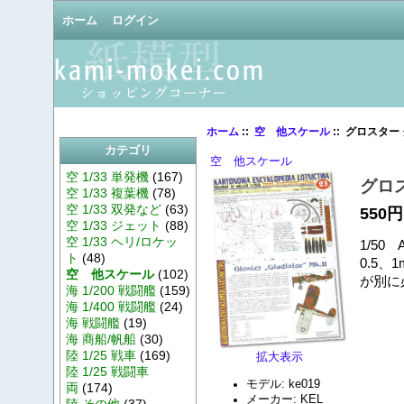
ホーム
ログイン
ホーム
::
空 他スケール
:: グロスター 
カテゴリ
空 他スケール
空 1/33 単発機
(167)
グロス
空 1/33 複葉機
(78)
空 1/33 双発など
(63)
550円
空 1/33 ジェット
(88)
空 1/33 ヘリ/ロケッ
1/50
ト
(48)
0.5
空 他スケール
(102)
が別に
海 1/200 戦闘艦
(159)
海 1/400 戦闘艦
(24)
海 戦闘艦
(19)
海 商船/帆船
(30)
陸 1/25 戦車
(169)
拡大表示
陸 1/25 戦闘車
モデル: ke019
両
(174)
メーカー: KEL
陸 その他
(37)