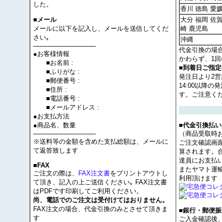
した。
香川 徳島 愛
大分 福岡 佐賀
■メール
メールに以下を記入し、メールを送信してくだ
崎 鹿児島
さい｡
沖縄
──────────────
代金引換の場
●お客様情報
かわらず、1回
■お名前 :
■到着日ご指
■ふりがな :
発注日より2
■郵便番号 :
14:00以降
■住所 :
す。ご注意く
■電話番号 :
■メールアドレス :
●お支払方法
●商品名、数量
■代金引換払い
──────────────
（商品受取時
※送料等の金額を含めた支払総額は、メールに
ご注文確認画
て返答致します
算されます。
達員にお支払
■FAX
またヤマト運
ご注文の際は、
FAX注文書
をプリントアウトし
利用頂けます
て頂き、記入の上ご送信ください｡ FAX注文書
はPDFです印刷してご利用ください。
尚、電話でのご注文は受付けてはおりません。
FAX注文の場合、代金引換のみとさせて頂きま
■銀行・郵便振
す
ご入金確認後