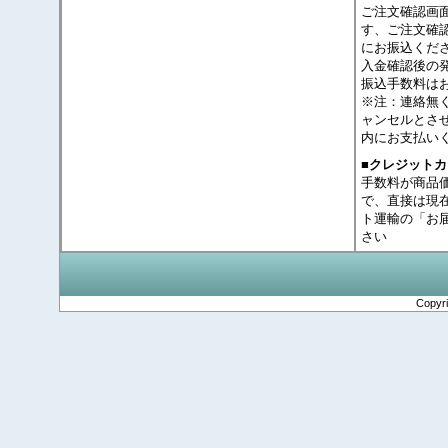
ご注文確認画
す、ご注文確
にお振込くだ
入金確認後の
振込手数料は
※注：連絡無
ャンセルとさ
内にお支払い
■クレジット
手数料が商品
で、直接は現
ト運輸の「お
さい
Copyr