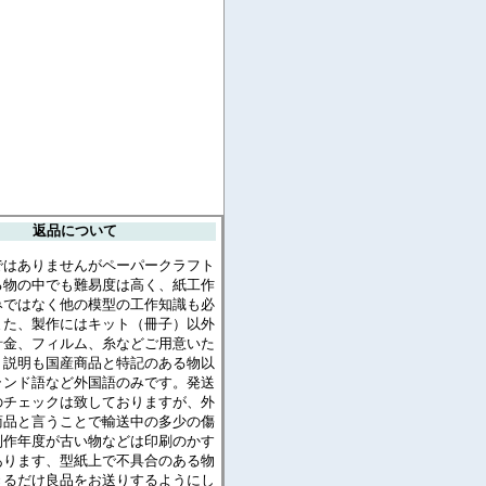
返品について
ではありませんがペーパークラフト
る物の中でも難易度は高く、紙工作
みではなく他の模型の工作知識も必
また、製作にはキット（冊子）以外
針金、フィルム、糸などご用意いた
。説明も国産商品と特記のある物以
ランド語など外国語のみです。発送
のチェックは致しておりますが、外
商品と言うことで輸送中の多少の傷
制作年度が古い物などは印刷のかす
あります、型紙上で不具合のある物
きるだけ良品をお送りするようにし