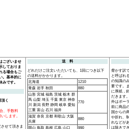
はございませ
送 料
示しておりま
どれだけご注文いただいても、1回につき以下
脅かす訳
れる場合もご
の送料がかかります。
と呼ばれ
い。基本的に
の知識の
北海道
1210
休みです。
要です。
青森 岩手 秋田
880
に厚紙，
山形 宮城 福島 茨城 栃木 群
だきます
馬 山梨 埼玉 千葉 東京 神奈
用頂く
外はポー
770
川 新潟 長野 静岡 岐阜 愛知
前に商品
三重 富山 石川 福井
場合、手数料
国からの
願いします。
滋賀 奈良 京都 和歌山 大阪
や折れ、
880
兵庫
れなどが
定させて頂きま
は除きで
岡山 鳥取 島根 広島 山口
990