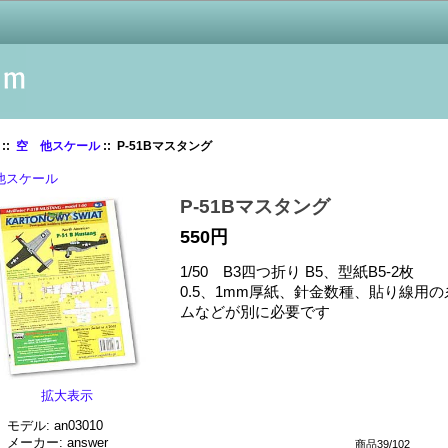
::
空 他スケール
:: P-51Bマスタング
他スケール
P-51Bマスタング
550円
1/50 B3四つ折り B5、型紙B5-2枚
0.5、1mm厚紙、針金数種、貼り線用
ムなどが別に必要です
拡大表示
モデル: an03010
メーカー: answer
商品39/102