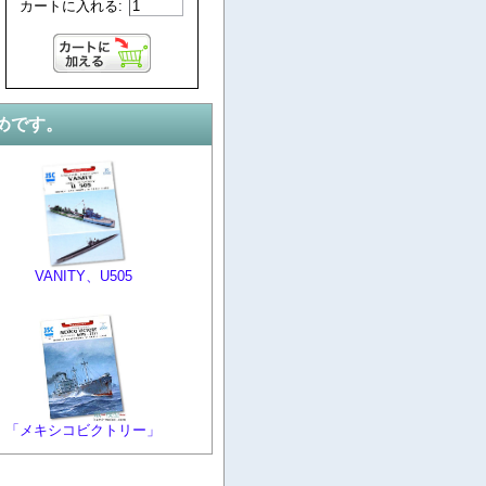
カートに入れる:
めです。
VANITY、U505
「メキシコビクトリー」