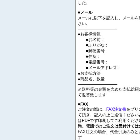
した。
■メール
メールに以下を記入し、メールを
さい｡
──────────────
●お客様情報
■お名前 :
■ふりがな :
■郵便番号 :
■住所 :
■電話番号 :
■メールアドレス :
●お支払方法
●商品名、数量
──────────────
※送料等の金額を含めた支払総額
て返答致します
■FAX
ご注文の際は、
FAX注文書
をプリ
て頂き、記入の上ご送信ください｡
はPDFです印刷してご利用くださ
尚、電話でのご注文は受付けては
FAX注文の場合、代金引換のみと
す