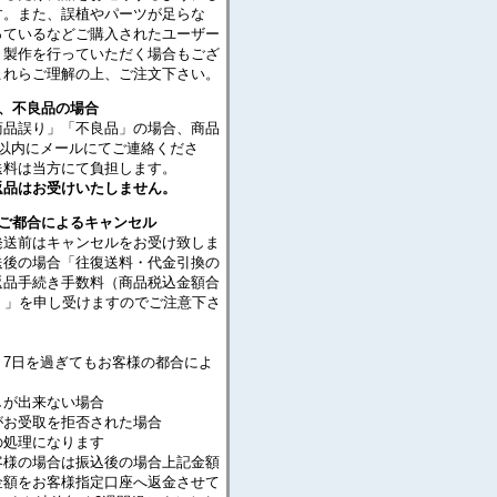
す。また、誤植やパーツが足らな
っているなどご購入されたユーザー
・製作を行っていただく場合もござ
これらご理解の上、ご注文下さい。
り、不良品の場合
商品誤り」「不良品」の場合、商品
日以内にメールにてご連絡くださ
送料は当方にて負担します。
返品はお受けいたしません。
のご都合によるキャンセル
発送前はキャンセルをお受け致しま
送後の場合「往復送料・代金引換の
返品手続き手数料（商品税込金額合
％）」を申し受けますのでご注意下さ
り7日を過ぎてもお客様の都合によ
が出来ない場合
がお受取を拒否された場合
処理になります
客様の場合は振込後の場合上記金額
金額をお客様指定口座へ返金させて