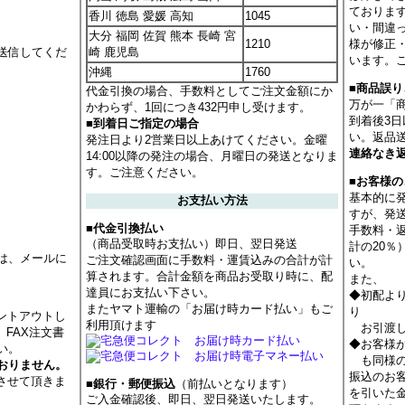
ておりま
香川 徳島 愛媛 高知
1045
い・間違
大分 福岡 佐賀 熊本 長崎 宮
1210
様が修正
送信してくだ
崎 鹿児島
います。
沖縄
1760
■商品誤
代金引換の場合、手数料としてご注文金額にか
万が一「
かわらず、1回につき432円申し受けます。
到着後3
■到着日ご指定の場合
い。返品
発注日より2営業日以上あけてください。金曜
連絡なき
14:00以降の発注の場合、月曜日の発送となりま
す。ご注意ください。
■お客様
基本的に
お支払い方法
すが、発
■代金引換払い
手数料・
（商品受取時お支払い）即日、翌日発送
計の20
は、メールに
ご注文確認画面に手数料・運賃込みの合計が計
い。
算されます。合計金額を商品お受取り時に、配
また、
達員にお支払い下さい。
◆初配よ
またヤマト運輸の「お届け時カード払い」もご
り
ントアウトし
利用頂けます
お引渡し
 FAX注文書
◆お客様
い。
も同様の
おりません。
振込のお
させて頂きま
■銀行・郵便振込
（前払いとなります）
を引いた
ご入金確認後、即日、翌日発送いたします。