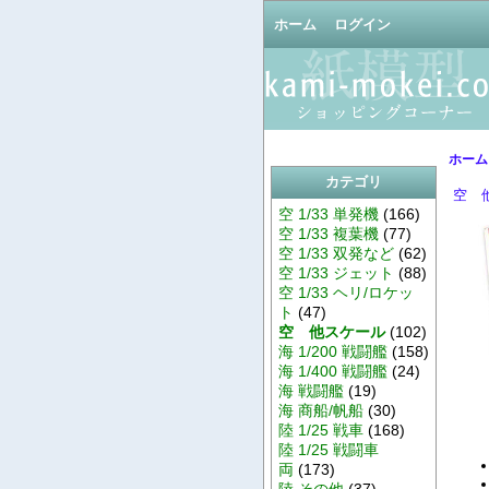
ホーム
ログイン
ホーム
カテゴリ
空 
空 1/33 単発機
(166)
空 1/33 複葉機
(77)
空 1/33 双発など
(62)
空 1/33 ジェット
(88)
空 1/33 ヘリ/ロケッ
ト
(47)
空 他スケール
(102)
海 1/200 戦闘艦
(158)
海 1/400 戦闘艦
(24)
海 戦闘艦
(19)
海 商船/帆船
(30)
陸 1/25 戦車
(168)
陸 1/25 戦闘車
両
(173)
陸 その他
(37)