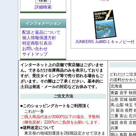
詳細検索
インフォメーション
配送と返品について
個人情報保護方針
JUNKERS Ju88D-1 キャノピー付
特定商取引表示
お問い合わせ
サイトマップ
インターネット上の店舗で実店舗はございませ
ん。できるだけ在庫商品のみを表示しておりま
どれだけご注
すが、受注タイミング等で売り切れる場合もご
の送料がかか
ざいます。その際はご了承ください。基本的に
北海道
土日は発送・メールの対応などお休みです。
青森 岩手 秋
ご注文方法
山形 宮城 福島
馬 山梨 埼玉 
■このショッピングカートをご利用頂く
川 新潟 長野 
これが一番
三重 富山 石
ご購入商品代金が2000円以下の場合、手数料
（梱包資材）220円のご負担をお願いします。
滋賀 奈良 京
■送料改定について
兵庫
東京発の地域別運賃を2段階設定させて頂きま
岡山 鳥取 島根