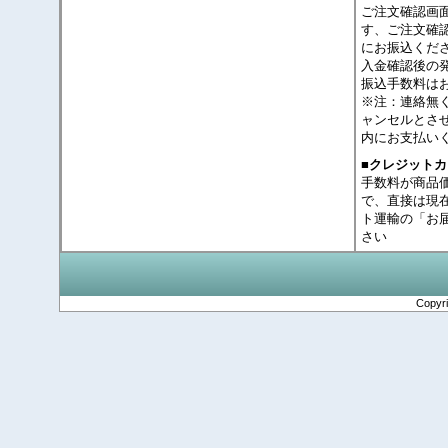
ご注文確認画
す、ご注文確
にお振込くだ
入金確認後の
振込手数料は
※注：連絡無
ャンセルとさ
内にお支払い
■クレジット
手数料が商品
で、直接は現
ト運輸の「お
さい
Copyr