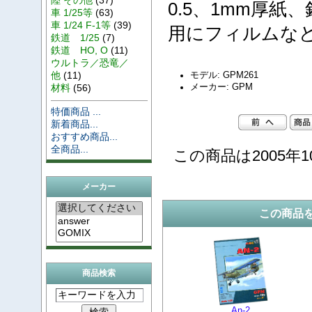
0.5、1mm厚
車 1/25等
(63)
車 1/24 F-1等
(39)
用にフィルムな
鉄道 1/25
(7)
鉄道 HO, O
(11)
ウルトラ／恐竜／
他
(11)
モデル: GPM261
メーカー: GPM
材料
(56)
特価商品 ...
新着商品...
おすすめ商品...
全商品...
この商品は2005年1
メーカー
この商品
商品検索
An-2