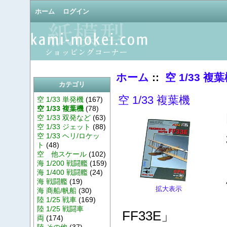
ホーム
ログイン
ホーム
::
空 1/33 複
カテゴリ
空 1/33 複葉機
空 1/33 単発機
(167)
空 1/33 複葉機
(78)
空 1/33 双発など
(63)
空 1/33 ジェット
(88)
空 1/33 ヘリ/ロケッ
ト
(48)
空 他スケール
(102)
海 1/200 戦闘艦
(159)
海 1/400 戦闘艦
(24)
海 戦闘艦
(19)
拡大表示
海 商船/帆船
(30)
陸 1/25 戦車
(169)
陸 1/25 戦闘車
FF33E」
両
(174)
陸 その他
(37)