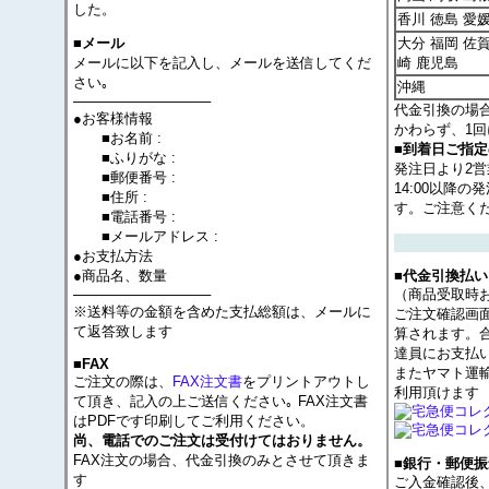
した。
香川 徳島 愛
大分 福岡 佐賀
■メール
メールに以下を記入し、メールを送信してくだ
崎 鹿児島
さい｡
沖縄
──────────────
代金引換の場
●お客様情報
かわらず、1回
■お名前 :
■到着日ご指
■ふりがな :
発注日より2
■郵便番号 :
14:00以降
■住所 :
す。ご注意く
■電話番号 :
■メールアドレス :
●お支払方法
●商品名、数量
■代金引換払い
──────────────
（商品受取時
※送料等の金額を含めた支払総額は、メールに
ご注文確認画
て返答致します
算されます。
達員にお支払
■FAX
またヤマト運
ご注文の際は、
FAX注文書
をプリントアウトし
利用頂けます
て頂き、記入の上ご送信ください｡ FAX注文書
はPDFです印刷してご利用ください。
尚、電話でのご注文は受付けてはおりません。
FAX注文の場合、代金引換のみとさせて頂きま
■銀行・郵便振
す
ご入金確認後