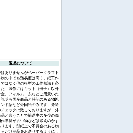
返品について
ではありませんがペーパークラフト
る物の中でも難易度は高く、紙工作
みではなく他の模型の工作知識も必
また、製作にはキット（冊子）以外
針金、フィルム、糸などご用意いた
。説明も国産商品と特記のある物以
ランド語など外国語のみです。発送
のチェックは致しておりますが、外
商品と言うことで輸送中の多少の傷
制作年度が古い物などは印刷のかす
あります、型紙上で不具合のある物
きるだけ良品をお送りするようにし