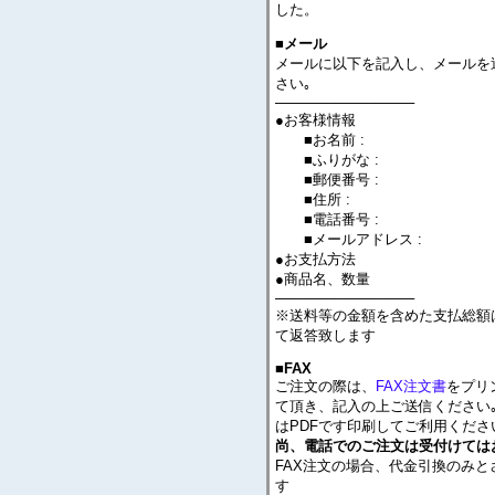
した。
■メール
メールに以下を記入し、メールを
さい｡
──────────────
●お客様情報
■お名前 :
■ふりがな :
■郵便番号 :
■住所 :
■電話番号 :
■メールアドレス :
●お支払方法
●商品名、数量
──────────────
※送料等の金額を含めた支払総額
て返答致します
■FAX
ご注文の際は、
FAX注文書
をプリ
て頂き、記入の上ご送信ください｡
はPDFです印刷してご利用くださ
尚、電話でのご注文は受付けては
FAX注文の場合、代金引換のみと
す