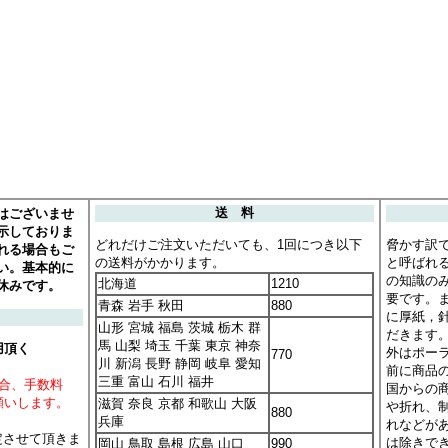
はございませ
送 料
示しておりま
どれだけご注文いただいても、1回につき以下
脅かす訳
れる場合もご
の送料がかかります。
と呼ばれ
い。基本的に
の知識の
北海道
1210
休みです。
要です。
青森 岩手 秋田
880
に厚紙，
山形 宮城 福島 茨城 栃木 群
だきます
馬 山梨 埼玉 千葉 東京 神奈
用頂く
外はポー
770
川 新潟 長野 静岡 岐阜 愛知
前に商品
三重 富山 石川 福井
場合、手数料
国からの
願いします。
滋賀 奈良 京都 和歌山 大阪
や折れ、
880
兵庫
れなどが
定させて頂きま
は除きで
岡山 鳥取 島根 広島 山口
990