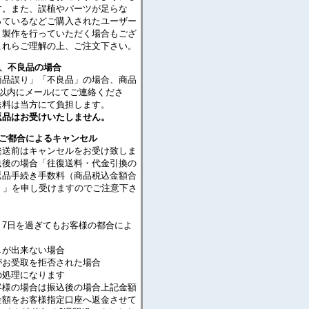
す。また、誤植やパーツが足らな
っているなどご購入されたユーザー
・製作を行っていただく場合もござ
これらご理解の上、ご注文下さい。
り、不良品の場合
商品誤り」「不良品」の場合、商品
日以内にメールにてご連絡くださ
送料は当方にて負担します。
返品はお受けいたしません。
のご都合によるキャンセル
発送前はキャンセルをお受け致しま
送後の場合「往復送料・代金引換の
返品手続き手数料（商品税込金額合
％）」を申し受けますのでご注意下さ
り7日を過ぎてもお客様の都合によ
が出来ない場合
がお受取を拒否された場合
処理になります
客様の場合は振込後の場合上記金額
金額をお客様指定口座へ返金させて