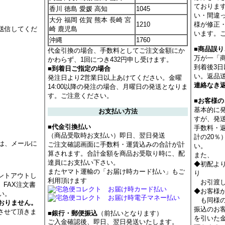
ておりま
香川 徳島 愛媛 高知
1045
い・間違
大分 福岡 佐賀 熊本 長崎 宮
1210
様が修正
送信してくだ
崎 鹿児島
います。
沖縄
1760
■商品誤
代金引換の場合、手数料としてご注文金額にか
万が一「
かわらず、1回につき432円申し受けます。
到着後3
■到着日ご指定の場合
い。返品
発注日より2営業日以上あけてください。金曜
連絡なき
14:00以降の発注の場合、月曜日の発送となりま
す。ご注意ください。
■お客様
基本的に
お支払い方法
すが、発
■代金引換払い
手数料・
（商品受取時お支払い）即日、翌日発送
計の20
は、メールに
ご注文確認画面に手数料・運賃込みの合計が計
い。
算されます。合計金額を商品お受取り時に、配
また、
達員にお支払い下さい。
◆初配よ
またヤマト運輸の「お届け時カード払い」もご
り
ントアウトし
利用頂けます
お引渡し
 FAX注文書
◆お客様
い。
も同様の
おりません。
振込のお
させて頂きま
■銀行・郵便振込
（前払いとなります）
を引いた
ご入金確認後、即日、翌日発送いたします。