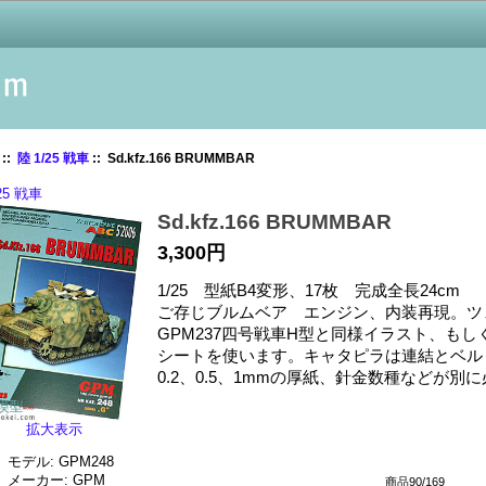
::
陸 1/25 戦車
:: Sd.kfz.166 BRUMMBAR
25 戦車
Sd.kfz.166 BRUMMBAR
3,300円
1/25 型紙B4変形、17枚 完成全長24cm
ご存じブルムベア エンジン、内装再現。ツ
GPM237四号戦車H型と同様イラスト、も
シートを使います。キャタピラは連結とベル
0.2、0.5、1mmの厚紙、針金数種などが別
拡大表示
モデル: GPM248
メーカー: GPM
商品90/169