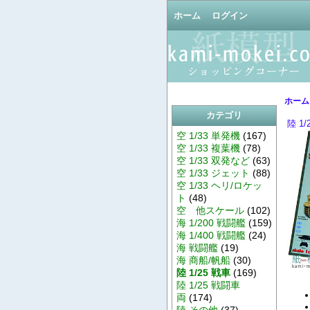
ホーム
ログイン
ホーム
カテゴリ
陸 1/
空 1/33 単発機
(167)
空 1/33 複葉機
(78)
空 1/33 双発など
(63)
空 1/33 ジェット
(88)
空 1/33 ヘリ/ロケッ
ト
(48)
空 他スケール
(102)
海 1/200 戦闘艦
(159)
海 1/400 戦闘艦
(24)
海 戦闘艦
(19)
海 商船/帆船
(30)
陸 1/25 戦車
(169)
陸 1/25 戦闘車
両
(174)
陸 その他
(37)