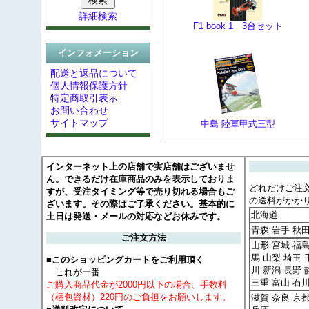
詳細検索
F1 book 1 3台セット
インフォメーション
配送と返品について
個人情報保護方針
特定商取引表示
お問い合わせ
サイトマップ
中島 陸軍甲式三型
インターネット上の店舗で実店舗はございませ
ん。できるだけ在庫商品のみを表示しておりま
どれだけご注
すが、受注タイミング等で売り切れる場合もご
の送料がかか
ざいます。その際はご了承ください。基本的に
北海道
土日は発送・メールの対応などお休みです。
青森 岩手 秋
ご注文方法
山形 宮城 福島
馬 山梨 埼玉 
■このショッピングカートをご利用頂く
川 新潟 長野 
これが一番
三重 富山 石
ご購入商品代金が2000円以下の場合、手数料
（梱包資材）220円のご負担をお願いします。
滋賀 奈良 京