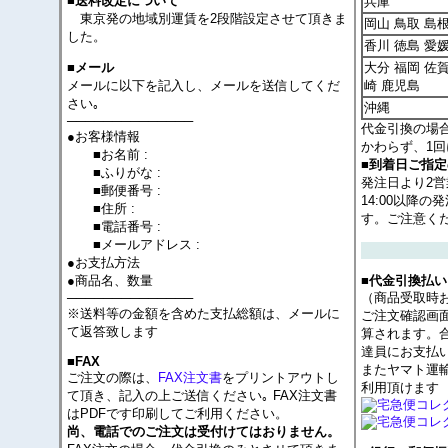
■送料改定について
兵庫
東京発の地域別運賃を2段階設定させて頂きま
岡山 鳥取 島根
した。
香川 徳島 愛
大分 福岡 佐賀
■メール
メールに以下を記入し、メールを送信してくだ
崎 鹿児島
さい｡
沖縄
──────────────
代金引換の場
●お客様情報
かわらず、1回
■お名前 :
■到着日ご指
■ふりがな :
発注日より2
■郵便番号 :
14:00以降
■住所 :
す。ご注意く
■電話番号 :
■メールアドレス :
●お支払方法
●商品名、数量
■代金引換払い
──────────────
（商品受取時
※送料等の金額を含めた支払総額は、メールに
ご注文確認画
て返答致します
算されます。
達員にお支払
■FAX
またヤマト運
ご注文の際は、
FAX注文書
をプリントアウトし
利用頂けます
て頂き、記入の上ご送信ください｡ FAX注文書
はPDFです印刷してご利用ください。
尚、電話でのご注文は受付けてはおりません。