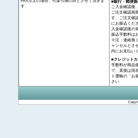
FAX注文の場合、代金引換のみとさせて頂きま
■銀行・郵便振
す
ご入金確認後
ご注文確認画
す、ご注文確
にお振込くだ
入金確認後の
振込手数料は
※注：連絡無
ャンセルとさ
内にお支払い
■クレジット
手数料が商品
で、直接は現
ト運輸の「お
さい
Copyr