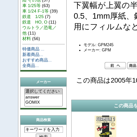
下翼幅が上翼の
車 1/25等
(63)
車 1/24 F-1等
(39)
0.5、1mm厚
鉄道 1/25
(7)
鉄道 HO, O
(11)
用にフィルムな
ウルトラ／恐竜／
他
(11)
材料
(56)
モデル: GPM245
特価商品 ...
メーカー: GPM
新着商品...
おすすめ商品...
全商品...
この商品は2005年1
メーカー
この商品
商品検索