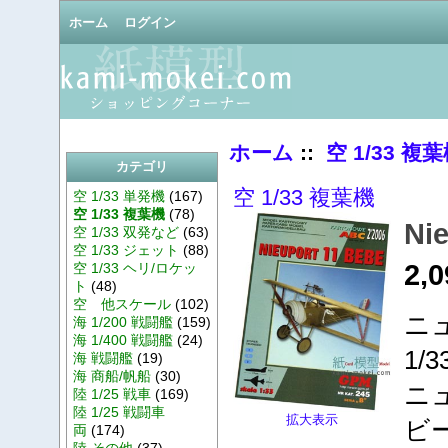
ホーム
ログイン
ホーム
::
空 1/33 複
カテゴリ
空 1/33 複葉機
空 1/33 単発機
(167)
空 1/33 複葉機
(78)
Ni
空 1/33 双発など
(63)
空 1/33 ジェット
(88)
2,
空 1/33 ヘリ/ロケッ
ト
(48)
空 他スケール
(102)
ニ
海 1/200 戦闘艦
(159)
海 1/400 戦闘艦
(24)
1/
海 戦闘艦
(19)
海 商船/帆船
(30)
ニ
陸 1/25 戦車
(169)
陸 1/25 戦闘車
拡大表示
ビ
両
(174)
陸 その他
(37)