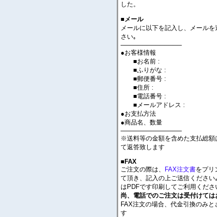
した。
■メール
メールに以下を記入し、メールを
さい｡
──────────────
●お客様情報
■お名前 :
■ふりがな :
■郵便番号 :
■住所 :
■電話番号 :
■メールアドレス :
●お支払方法
●商品名、数量
──────────────
※送料等の金額を含めた支払総額
て返答致します
■FAX
ご注文の際は、
FAX注文書
をプリ
て頂き、記入の上ご送信ください｡
はPDFです印刷してご利用くださ
尚、電話でのご注文は受付けては
FAX注文の場合、代金引換のみと
す