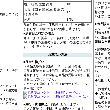
ておりま
香川 徳島 愛媛 高知
1045
い・間違
大分 福岡 佐賀 熊本 長崎 宮
1210
様が修正
送信してくだ
崎 鹿児島
います。
沖縄
1760
■商品誤
代金引換の場合、手数料としてご注文金額にか
万が一「
かわらず、1回につき432円申し受けます。
到着後3
■到着日ご指定の場合
い。返品
発注日より2営業日以上あけてください。金曜
連絡なき
14:00以降の発注の場合、月曜日の発送となりま
す。ご注意ください。
■お客様
基本的に
お支払い方法
すが、発
■代金引換払い
手数料・
（商品受取時お支払い）即日、翌日発送
計の20
は、メールに
ご注文確認画面に手数料・運賃込みの合計が計
い。
算されます。合計金額を商品お受取り時に、配
また、
達員にお支払い下さい。
◆初配よ
またヤマト運輸の「お届け時カード払い」もご
り
ントアウトし
利用頂けます
お引渡し
 FAX注文書
◆お客様
い。
も同様の
おりません。
振込のお
させて頂きま
■銀行・郵便振込
（前払いとなります）
を引いた
ご入金確認後、即日、翌日発送いたします。