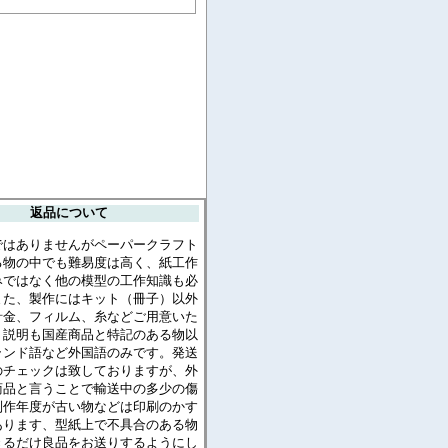
返品について
ではありませんがペーパークラフト
る物の中でも難易度は高く、紙工作
みではなく他の模型の工作知識も必
また、製作にはキット（冊子）以外
針金、フィルム、糸などご用意いた
。説明も国産商品と特記のある物以
ランド語など外国語のみです。発送
のチェックは致しておりますが、外
商品と言うことで輸送中の多少の傷
制作年度が古い物などは印刷のかす
あります、型紙上で不具合のある物
きるだけ良品をお送りするようにし