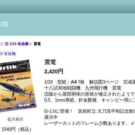
::
空 1/33 単発機
:: 震電
/33 単発機
震電
2,420円
1/33 型紙：
A4
7枚 解説図3ページ 完成翼
十八試局地戦闘機 九州飛行機 震電
旧版から後部胴体の形状が修正されたようで
0.5、1mm厚紙、針金数種、キャンピー用
G-1.0に登場！ 筑前町立 大刀洗平和記念
展示中
拡大表示
レーザーカットのフレーム少数あります。メ
1540円（税込）