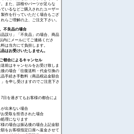
す。また、誤植やパーツが足らな
っているなどご購入されたユーザー
・製作を行っていただく場合もござ
これらご理解の上、ご注文下さい。
り、不良品の場合
商品誤り」「不良品」の場合、商品
日以内にメールにてご連絡くださ
送料は当方にて負担します。
返品はお受けいたしません。
のご都合によるキャンセル
発送前はキャンセルをお受け致しま
送後の場合「往復送料・代金引換の
返品手続き手数料（商品税込金額合
％）」を申し受けますのでご注意下さ
り7日を過ぎてもお客様の都合によ
が出来ない場合
がお受取を拒否された場合
処理になります
客様の場合は振込後の場合上記金額
金額をお客様指定口座へ返金させて