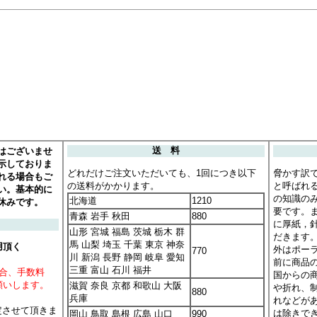
はございませ
送 料
示しておりま
どれだけご注文いただいても、1回につき以下
脅かす訳
れる場合もご
の送料がかかります。
と呼ばれ
い。基本的に
の知識の
北海道
1210
休みです。
要です。
青森 岩手 秋田
880
に厚紙，
山形 宮城 福島 茨城 栃木 群
だきます
馬 山梨 埼玉 千葉 東京 神奈
用頂く
外はポー
770
川 新潟 長野 静岡 岐阜 愛知
前に商品
三重 富山 石川 福井
場合、手数料
国からの
願いします。
滋賀 奈良 京都 和歌山 大阪
や折れ、
880
兵庫
れなどが
定させて頂きま
は除きで
岡山 鳥取 島根 広島 山口
990