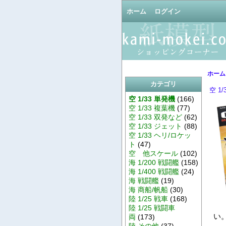
ホーム
ログイン
ホーム
カテゴリ
空 1
空 1/33 単発機
(166)
空 1/33 複葉機
(77)
空 1/33 双発など
(62)
空 1/33 ジェット
(88)
空 1/33 ヘリ/ロケッ
ト
(47)
空 他スケール
(102)
海 1/200 戦闘艦
(158)
海 1/400 戦闘艦
(24)
海 戦闘艦
(19)
海 商船/帆船
(30)
陸 1/25 戦車
(168)
陸 1/25 戦闘車
い。
両
(173)
陸 その他
(37)