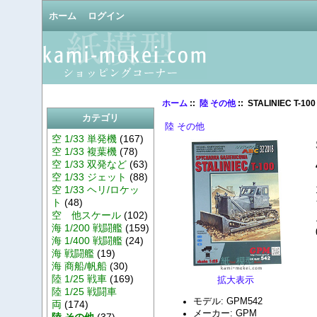
ホーム
ログイン
ホーム
::
陸 その他
:: STALINIEC T-100
カテゴリ
陸 その他
空 1/33 単発機
(167)
空 1/33 複葉機
(78)
空 1/33 双発など
(63)
空 1/33 ジェット
(88)
空 1/33 ヘリ/ロケッ
ト
(48)
空 他スケール
(102)
海 1/200 戦闘艦
(159)
海 1/400 戦闘艦
(24)
海 戦闘艦
(19)
海 商船/帆船
(30)
陸 1/25 戦車
(169)
拡大表示
陸 1/25 戦闘車
モデル: GPM542
両
(174)
メーカー: GPM
陸 その他
(37)