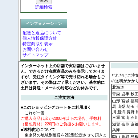
詳細検索
インフォメーション
配送と返品について
個人情報保護方針
特定商取引表示
お問い合わせ
サイトマップ
インターネット上の店舗で実店舗はございませ
ん。できるだけ在庫商品のみを表示しておりま
どれだけご注
すが、受注タイミング等で売り切れる場合もご
の送料がかか
ざいます。その際はご了承ください。基本的に
北海道
土日は発送・メールの対応などお休みです。
青森 岩手 秋
ご注文方法
山形 宮城 福島
馬 山梨 埼玉 
■このショッピングカートをご利用頂く
川 新潟 長野 
これが一番
三重 富山 石
ご購入商品代金が2000円以下の場合、手数料
（梱包資材）220円のご負担をお願いします。
滋賀 奈良 京
■送料改定について
兵庫
東京発の地域別運賃を2段階設定させて頂きま
岡山 鳥取 島根