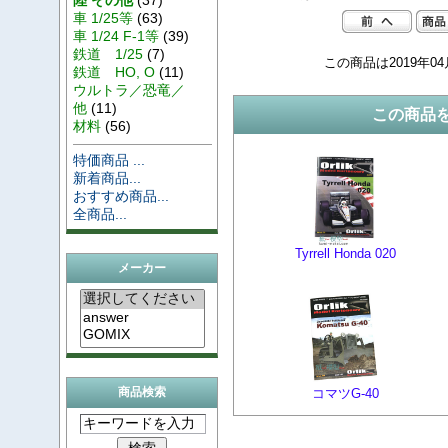
車 1/25等
(63)
車 1/24 F-1等
(39)
鉄道 1/25
(7)
この商品は2019年0
鉄道 HO, O
(11)
ウルトラ／恐竜／
他
(11)
この商品
材料
(56)
特価商品 ...
新着商品...
おすすめ商品...
全商品...
Tyrrell Honda 020
メーカー
商品検索
コマツG-40