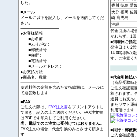
した。
香川 徳島 愛
大分 福岡 佐賀
■メール
メールに以下を記入し、メールを送信してくだ
崎 鹿児島
さい｡
沖縄
──────────────
代金引換の場
●お客様情報
かわらず、1回
■お名前 :
■到着日ご指
■ふりがな :
発注日より2
■郵便番号 :
14:00以降
■住所 :
す。ご注意く
■電話番号 :
■メールアドレス :
●お支払方法
●商品名、数量
■代金引換払い
──────────────
（商品受取時
※送料等の金額を含めた支払総額は、メールに
ご注文確認画
て返答致します
算されます。
達員にお支払
■FAX
またヤマト運
ご注文の際は、
FAX注文書
をプリントアウトし
利用頂けます
て頂き、記入の上ご送信ください｡ FAX注文書
はPDFです印刷してご利用ください。
尚、電話でのご注文は受付けてはおりません。
FAX注文の場合、代金引換のみとさせて頂きま
■銀行・郵便振
す
ご入金確認後