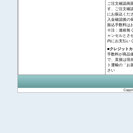
ご注文確認画
す、ご注文確
にお振込くだ
入金確認後の
振込手数料は
※注：連絡無
ャンセルとさ
内にお支払い
■クレジット
手数料が商品
で、直接は現
ト運輸の「お
さい
Copyr