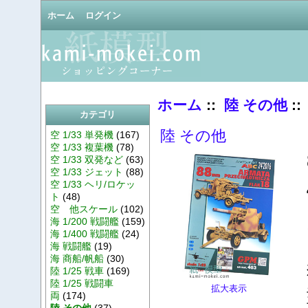
ホーム
ログイン
ホーム
::
陸 その他
::
カテゴリ
陸 その他
空 1/33 単発機
(167)
空 1/33 複葉機
(78)
空 1/33 双発など
(63)
空 1/33 ジェット
(88)
空 1/33 ヘリ/ロケッ
ト
(48)
空 他スケール
(102)
海 1/200 戦闘艦
(159)
海 1/400 戦闘艦
(24)
海 戦闘艦
(19)
海 商船/帆船
(30)
陸 1/25 戦車
(169)
陸 1/25 戦闘車
拡大表示
両
(174)
陸 その他
(37)