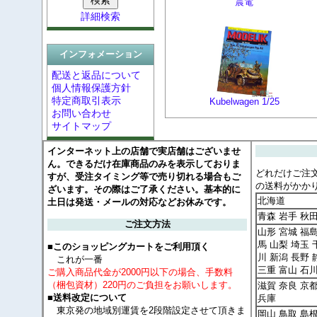
震電
詳細検索
インフォメーション
配送と返品について
個人情報保護方針
特定商取引表示
Kubelwagen 1/25
お問い合わせ
サイトマップ
インターネット上の店舗で実店舗はございませ
ん。できるだけ在庫商品のみを表示しておりま
どれだけご注
すが、受注タイミング等で売り切れる場合もご
の送料がかか
ざいます。その際はご了承ください。基本的に
北海道
土日は発送・メールの対応などお休みです。
青森 岩手 秋
ご注文方法
山形 宮城 福島
馬 山梨 埼玉 
■このショッピングカートをご利用頂く
川 新潟 長野 
これが一番
三重 富山 石
ご購入商品代金が2000円以下の場合、手数料
（梱包資材）220円のご負担をお願いします。
滋賀 奈良 京
■送料改定について
兵庫
東京発の地域別運賃を2段階設定させて頂きま
岡山 鳥取 島根