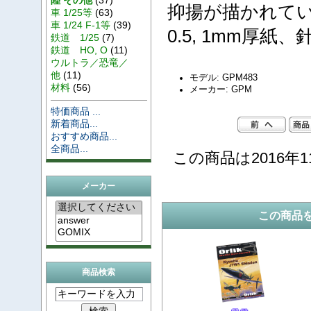
抑揚が描かれて
車 1/25等
(63)
車 1/24 F-1等
(39)
0.5, 1mm厚
鉄道 1/25
(7)
鉄道 HO, O
(11)
ウルトラ／恐竜／
他
(11)
モデル: GPM483
材料
(56)
メーカー: GPM
特価商品 ...
新着商品...
おすすめ商品...
全商品...
この商品は2016年1
メーカー
この商品
商品検索