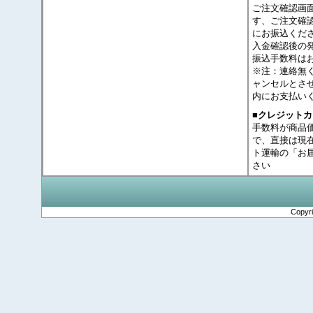
ご注文確認画
す、ご注文確
にお振込くだ
入金確認後の
振込手数料は
※注：連絡無
ャンセルとさ
内にお支払い
■クレジット
手数料が商品
で、直接は現
ト運輸の「お
さい
Copyr