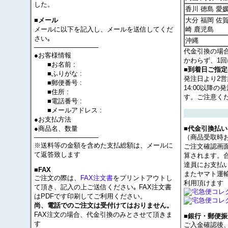
した。
香川 徳島 愛
大分 福岡 佐賀
■メール
メールに以下を記入し、メールを送信してくだ
崎 鹿児島
さい｡
沖縄
──────────────
代金引換の場
●お客様情報
かわらず、1回
■お名前 :
■到着日ご指
■ふりがな :
発注日より2
■郵便番号 :
14:00以降
■住所 :
す。ご注意く
■電話番号 :
■メールアドレス :
●お支払方法
●商品名、数量
■代金引換払い
──────────────
（商品受取時
※送料等の金額を含めた支払総額は、メールに
ご注文確認画
て返答致します
算されます。
達員にお支払
■FAX
またヤマト運
ご注文の際は、
FAX注文書
をプリントアウトし
利用頂けます
て頂き、記入の上ご送信ください｡ FAX注文書
はPDFです印刷してご利用ください。
尚、電話でのご注文は受付けてはおりません。
FAX注文の場合、代金引換のみとさせて頂きま
■銀行・郵便振
す
ご入金確認後