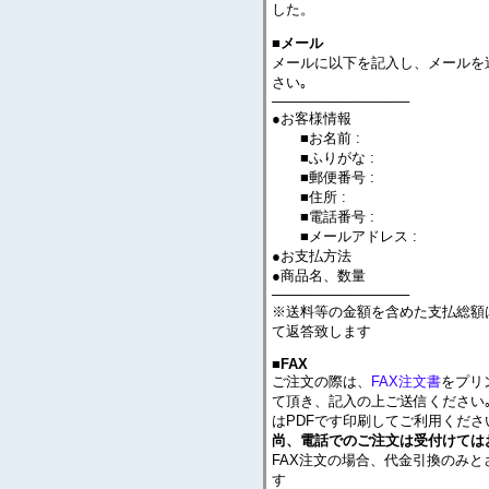
した。
■メール
メールに以下を記入し、メールを
さい｡
──────────────
●お客様情報
■お名前 :
■ふりがな :
■郵便番号 :
■住所 :
■電話番号 :
■メールアドレス :
●お支払方法
●商品名、数量
──────────────
※送料等の金額を含めた支払総額
て返答致します
■FAX
ご注文の際は、
FAX注文書
をプリ
て頂き、記入の上ご送信ください｡
はPDFです印刷してご利用くださ
尚、電話でのご注文は受付けては
FAX注文の場合、代金引換のみと
す