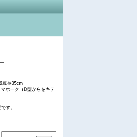
ー
成翼長35cm
をトマホーク（D型からをキテ
要です。