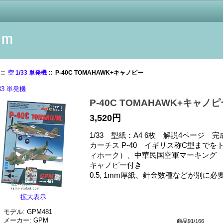
::
空 1/33 単発機
:: P-40C TOMAHAWK+キャノピー
/33 単発機
P-40C TOMAHAWK+キャノピ
3,520円
1/33 型紙：A4 6枚 解説4ページ 完
カーチス P-40 イギリス称C型まで
ィホーク）、中華民国空軍マーキング
キャノピー付き
0.5, 1mm厚紙、針金数種などが別に必
拡大表示
モデル: GPM481
メーカー: GPM
商品91/166