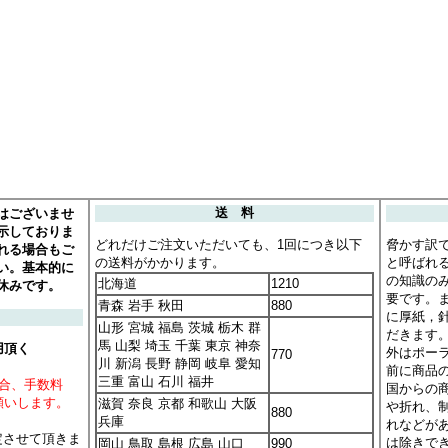
はございませ
送 料
示しておりま
どれだけご注文いただいても、1回につき以下
脅かす訳
れる場合もご
の送料がかかります。
と呼ばれ
い。基本的に
の知識の
北海道
1210
休みです。
要です。
青森 岩手 秋田
880
に厚紙，
山形 宮城 福島 茨城 栃木 群
だきます
馬 山梨 埼玉 千葉 東京 神奈
用頂く
外はポー
770
川 新潟 長野 静岡 岐阜 愛知
前に商品
三重 富山 石川 福井
場合、手数料
国からの
願いします。
滋賀 奈良 京都 和歌山 大阪
や折れ、
880
兵庫
れなどが
定させて頂きま
は除きで
岡山 鳥取 島根 広島 山口
990