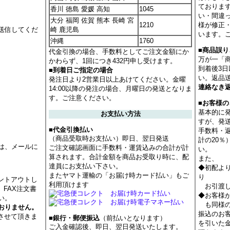
ておりま
香川 徳島 愛媛 高知
1045
い・間違
大分 福岡 佐賀 熊本 長崎 宮
1210
様が修正
送信してくだ
崎 鹿児島
います。
沖縄
1760
■商品誤
代金引換の場合、手数料としてご注文金額にか
万が一「
かわらず、1回につき432円申し受けます。
到着後3
■到着日ご指定の場合
い。返品
発注日より2営業日以上あけてください。金曜
連絡なき
14:00以降の発注の場合、月曜日の発送となりま
す。ご注意ください。
■お客様
基本的に
お支払い方法
すが、発
■代金引換払い
手数料・
（商品受取時お支払い）即日、翌日発送
計の20
は、メールに
ご注文確認画面に手数料・運賃込みの合計が計
い。
算されます。合計金額を商品お受取り時に、配
また、
達員にお支払い下さい。
◆初配よ
またヤマト運輸の「お届け時カード払い」もご
り
ントアウトし
利用頂けます
お引渡し
 FAX注文書
◆お客様
い。
も同様の
おりません。
振込のお
させて頂きま
■銀行・郵便振込
（前払いとなります）
を引いた
ご入金確認後、即日、翌日発送いたします。