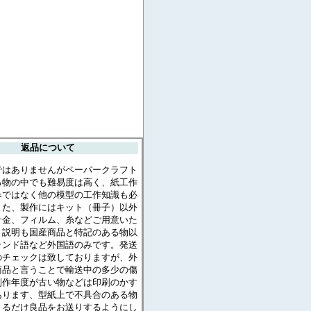
返品について
ではありませんがペーパークラフト
る物の中でも難易度は高く、紙工作
みではなく他の模型の工作知識も必
また、製作にはキット（冊子）以外
針金、フィルム、糸などご用意いた
。説明も国産商品と特記のある物以
ランド語など外国語のみです。発送
のチェックは致しておりますが、外
商品と言うことで輸送中の多少の傷
制作年度が古い物などは印刷のかす
あります、型紙上で不具合のある物
きるだけ良品をお送りするようにし