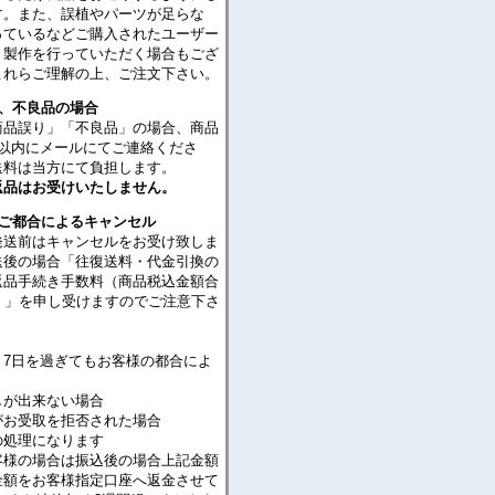
す。また、誤植やパーツが足らな
っているなどご購入されたユーザー
・製作を行っていただく場合もござ
これらご理解の上、ご注文下さい。
り、不良品の場合
商品誤り」「不良品」の場合、商品
日以内にメールにてご連絡くださ
送料は当方にて負担します。
返品はお受けいたしません。
のご都合によるキャンセル
発送前はキャンセルをお受け致しま
送後の場合「往復送料・代金引換の
返品手続き手数料（商品税込金額合
％）」を申し受けますのでご注意下さ
り7日を過ぎてもお客様の都合によ
が出来ない場合
がお受取を拒否された場合
処理になります
客様の場合は振込後の場合上記金額
金額をお客様指定口座へ返金させて