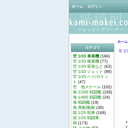
ホーム
ログイン
ホーム
カテゴリ
空 1
空 1/33 単発機
(166)
空 1/33 複葉機
(77)
空 1/33 双発など
(62)
空 1/33 ジェット
(88)
空 1/33 ヘリ/ロケッ
ト
(47)
空 他スケール
(102)
海 1/200 戦闘艦
(158)
海 1/400 戦闘艦
(24)
海 戦闘艦
(19)
海 商船/帆船
(30)
陸 1/25 戦車
(168)
陸 1/25 戦闘車
両
(173)
陸 その他
(37)