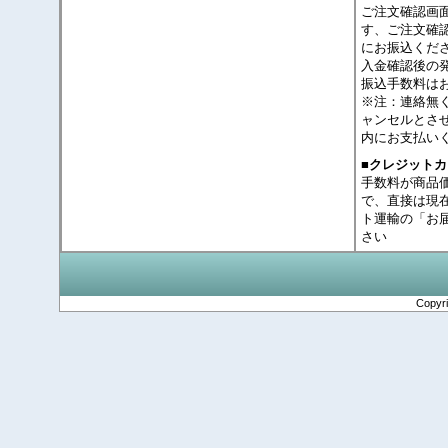
ご注文確認画
す、ご注文確
にお振込くだ
入金確認後の
振込手数料は
※注：連絡無
ャンセルとさ
内にお支払い
■クレジット
手数料が商品
で、直接は現
ト運輸の「お
さい
Copyr