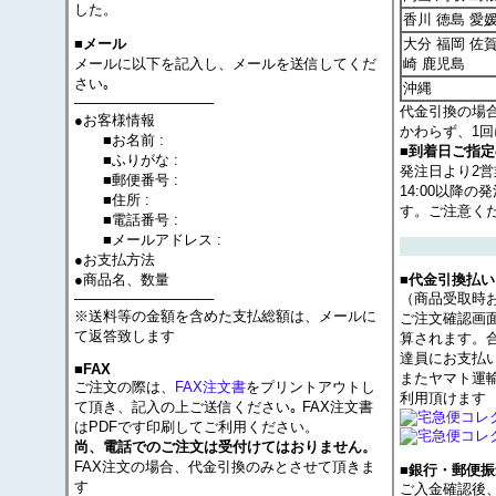
した。
香川 徳島 愛
大分 福岡 佐賀
■メール
メールに以下を記入し、メールを送信してくだ
崎 鹿児島
さい｡
沖縄
──────────────
代金引換の場
●お客様情報
かわらず、1回
■お名前 :
■到着日ご指
■ふりがな :
発注日より2
■郵便番号 :
14:00以降
■住所 :
す。ご注意く
■電話番号 :
■メールアドレス :
●お支払方法
●商品名、数量
■代金引換払い
──────────────
（商品受取時
※送料等の金額を含めた支払総額は、メールに
ご注文確認画
て返答致します
算されます。
達員にお支払
■FAX
またヤマト運
ご注文の際は、
FAX注文書
をプリントアウトし
利用頂けます
て頂き、記入の上ご送信ください｡ FAX注文書
はPDFです印刷してご利用ください。
尚、電話でのご注文は受付けてはおりません。
FAX注文の場合、代金引換のみとさせて頂きま
■銀行・郵便振
す
ご入金確認後