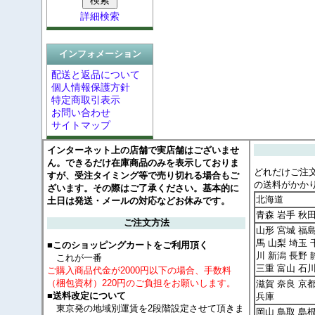
詳細検索
インフォメーション
配送と返品について
個人情報保護方針
特定商取引表示
お問い合わせ
サイトマップ
インターネット上の店舗で実店舗はございませ
ん。できるだけ在庫商品のみを表示しておりま
どれだけご注
すが、受注タイミング等で売り切れる場合もご
の送料がかか
ざいます。その際はご了承ください。基本的に
北海道
土日は発送・メールの対応などお休みです。
青森 岩手 秋
ご注文方法
山形 宮城 福島
馬 山梨 埼玉 
■このショッピングカートをご利用頂く
川 新潟 長野 
これが一番
三重 富山 石
ご購入商品代金が2000円以下の場合、手数料
（梱包資材）220円のご負担をお願いします。
滋賀 奈良 京
■送料改定について
兵庫
東京発の地域別運賃を2段階設定させて頂きま
岡山 鳥取 島根