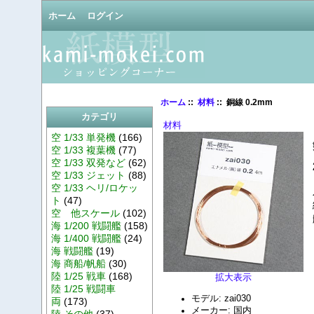
ホーム
ログイン
ホーム
::
材料
:: 銅線 0.2mm
カテゴリ
材料
空 1/33 単発機
(166)
空 1/33 複葉機
(77)
空 1/33 双発など
(62)
空 1/33 ジェット
(88)
空 1/33 ヘリ/ロケッ
ト
(47)
空 他スケール
(102)
海 1/200 戦闘艦
(158)
海 1/400 戦闘艦
(24)
海 戦闘艦
(19)
海 商船/帆船
(30)
陸 1/25 戦車
(168)
拡大表示
陸 1/25 戦闘車
モデル: zai030
両
(173)
メーカー: 国内
陸 その他
(37)