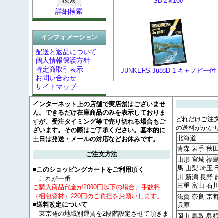
SB-2M100
詳細検索
インフォメーション
配送と返品について
個人情報保護方針
特定商取引表示
JUNKERS Ju88D-1 キャノピー付
お問い合わせ
サイトマップ
インターネット上の店舗で実店舗はございませ
ん。できるだけ在庫商品のみを表示しておりま
どれだけご注
すが、受注タイミング等で売り切れる場合もご
の送料がかか
ざいます。その際はご了承ください。基本的に
北海道
土日は発送・メールの対応などお休みです。
青森 岩手 秋
ご注文方法
山形 宮城 福島
馬 山梨 埼玉 
■このショッピングカートをご利用頂く
川 新潟 長野 
これが一番
三重 富山 石
ご購入商品代金が2000円以下の場合、手数料
（梱包資材）220円のご負担をお願いします。
滋賀 奈良 京
■送料改定について
兵庫
東京発の地域別運賃を2段階設定させて頂きま
岡山 鳥取 島根