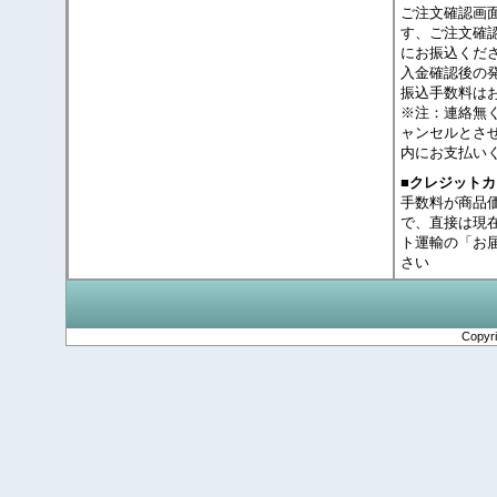
ご注文確認画
す、ご注文確
にお振込くだ
入金確認後の
振込手数料は
※注：連絡無
ャンセルとさ
内にお支払い
■クレジット
手数料が商品
で、直接は現
ト運輸の「お
さい
Copyr