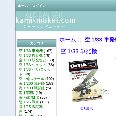
ホーム
ログイン
ホーム
::
空 1/33 単
カテゴリ
空 1/33 単発機
空 1/33 単発機
(167)
空 1/33 複葉機
(78)
空 1/33 双発など
(63)
空 1/33 ジェット
(88)
空 1/33 ヘリ/ロケッ
ト
(48)
空 他スケール
(102)
海 1/200 戦闘艦
(159)
海 1/400 戦闘艦
(24)
海 戦闘艦
(19)
海 商船/帆船
(30)
陸 1/25 戦車
(169)
陸 1/25 戦闘車
拡大表示
両
(174)
陸 その他
(37)