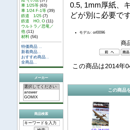
0.5, 1mm厚
車 1/25等
(63)
車 1/24 F-1等
(39)
どが別に必要で
鉄道 1/25
(7)
鉄道 HO, O
(11)
ウルトラ／恐竜／
他
(11)
モデル: orl0096
材料
(56)
商品
特価商品 ...
新着商品...
おすすめ商品...
全商品...
この商品は2014年0
メーカー
この商品
商品検索