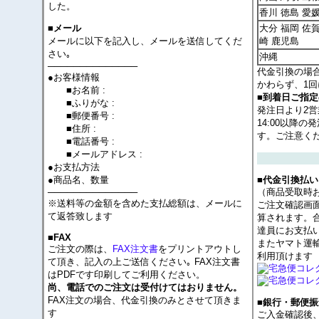
した。
香川 徳島 愛
大分 福岡 佐賀
■メール
メールに以下を記入し、メールを送信してくだ
崎 鹿児島
さい｡
沖縄
──────────────
代金引換の場
●お客様情報
かわらず、1回
■お名前 :
■到着日ご指
■ふりがな :
発注日より2
■郵便番号 :
14:00以降
■住所 :
す。ご注意く
■電話番号 :
■メールアドレス :
●お支払方法
●商品名、数量
■代金引換払い
──────────────
（商品受取時
※送料等の金額を含めた支払総額は、メールに
ご注文確認画
て返答致します
算されます。
達員にお支払
■FAX
またヤマト運
ご注文の際は、
FAX注文書
をプリントアウトし
利用頂けます
て頂き、記入の上ご送信ください｡ FAX注文書
はPDFです印刷してご利用ください。
尚、電話でのご注文は受付けてはおりません。
FAX注文の場合、代金引換のみとさせて頂きま
■銀行・郵便振
す
ご入金確認後