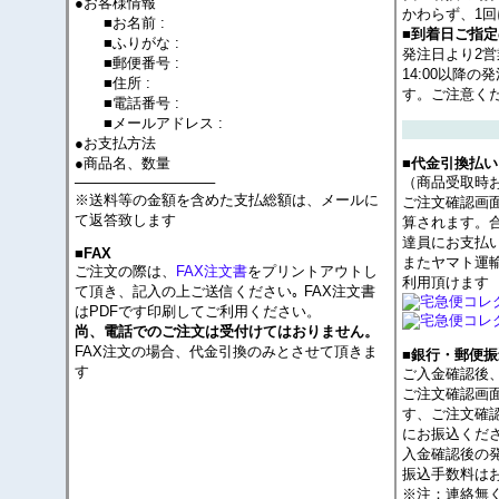
●お客様情報
かわらず、1回
■お名前 :
■到着日ご指
■ふりがな :
発注日より2
■郵便番号 :
14:00以降
■住所 :
す。ご注意く
■電話番号 :
■メールアドレス :
●お支払方法
●商品名、数量
■代金引換払い
──────────────
（商品受取時
※送料等の金額を含めた支払総額は、メールに
ご注文確認画
て返答致します
算されます。
達員にお支払
■FAX
またヤマト運
ご注文の際は、
FAX注文書
をプリントアウトし
利用頂けます
て頂き、記入の上ご送信ください｡ FAX注文書
はPDFです印刷してご利用ください。
尚、電話でのご注文は受付けてはおりません。
FAX注文の場合、代金引換のみとさせて頂きま
■銀行・郵便振
す
ご入金確認後
ご注文確認画
す、ご注文確
にお振込くだ
入金確認後の
振込手数料は
※注：連絡無