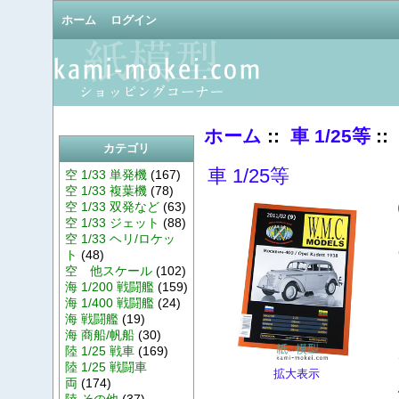
ホーム
ログイン
ホーム
::
車 1/25等
::
カテゴリ
車 1/25等
空 1/33 単発機
(167)
空 1/33 複葉機
(78)
空 1/33 双発など
(63)
空 1/33 ジェット
(88)
空 1/33 ヘリ/ロケッ
ト
(48)
空 他スケール
(102)
海 1/200 戦闘艦
(159)
海 1/400 戦闘艦
(24)
海 戦闘艦
(19)
海 商船/帆船
(30)
陸 1/25 戦車
(169)
陸 1/25 戦闘車
拡大表示
両
(174)
陸 その他
(37)