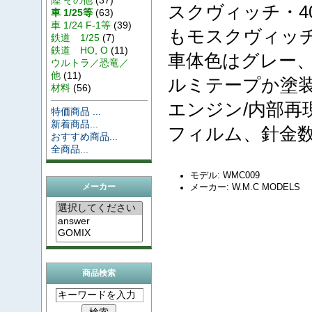
スクヴィッチ・4
車 1/25等
(63)
車 1/24 F-1等
(39)
もモスクヴィッチ
鉄道 1/25
(7)
鉄道 HO, O
(11)
車体色はグレー
ウルトラ／恐竜／
他
(11)
ルミテープか塗
材料
(56)
エンジン/内部再
特価商品 ...
新着商品...
フィルム、針金
おすすめ商品...
全商品...
モデル: WMC009
メーカー: W.M.C MODELS
メーカー
商品検索