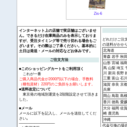
Zis-6
インターネット上の店舗で実店舗はございませ
ん。できるだけ在庫商品のみを表示しておりま
どれだけご注
すが、受注タイミング等で売り切れる場合もご
の送料がかか
ざいます。その際はご了承ください。基本的に
北海道
土日は発送・メールの対応などお休みです。
青森 岩手 秋
ご注文方法
山形 宮城 福島
馬 山梨 埼玉 
■このショッピングカートをご利用頂く
川 新潟 長野 
これが一番
三重 富山 石
ご購入商品代金が2000円以下の場合、手数料
（梱包資材）220円のご負担をお願いします。
滋賀 奈良 京
■送料改定について
兵庫
東京発の地域別運賃を2段階設定させて頂きま
岡山 鳥取 島根
した。
香川 徳島 愛
大分 福岡 佐賀
■メール
メールに以下を記入し、メールを送信してくだ
崎 鹿児島
さい｡
沖縄
──────────────
代金引換の場