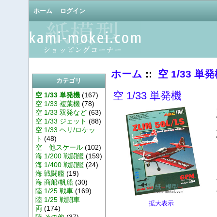
ホーム
ログイン
ホーム
::
空 1/33 単
カテゴリ
空 1/33 単発機
空 1/33 単発機
(167)
空 1/33 複葉機
(78)
空 1/33 双発など
(63)
空 1/33 ジェット
(88)
空 1/33 ヘリ/ロケッ
ト
(48)
空 他スケール
(102)
海 1/200 戦闘艦
(159)
海 1/400 戦闘艦
(24)
海 戦闘艦
(19)
海 商船/帆船
(30)
陸 1/25 戦車
(169)
陸 1/25 戦闘車
拡大表示
両
(174)
陸 その他
(37)