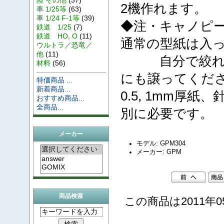
2機作れます。
車 1/25等
(63)
車 1/24 F-1等
(39)
◆注・キャノピ
鉄道 1/25
(7)
鉄道 HO, O
(11)
通常の型紙は入
ウルトラ／恐竜／
他
(11)
自分で絞れっ
材料
(56)
にも譲ってくだ
特価商品 ...
新着商品...
0.5, 1mm厚
おすすめ商品...
全商品...
別に必要です。
メーカー
モデル: GPM304
メーカー: GPM
商品検索
この商品は2011年0