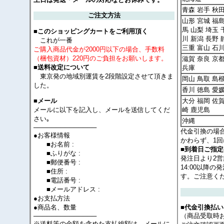
青森 岩手 秋
ご注文方法
山形 宮城 福島
馬 山梨 埼玉 
■このショッピングカートをご利用頂く
川 新潟 長野 
これが一番
三重 富山 石
ご購入商品代金が2000円以下の場合、手数料
（梱包資材）220円のご負担をお願いします。
滋賀 奈良 京
■送料改定について
兵庫
東京発の地域別運賃を2段階設定させて頂きま
岡山 鳥取 島根
した。
香川 徳島 愛
大分 福岡 佐賀
■メール
メールに以下を記入し、メールを送信してくだ
崎 鹿児島
さい｡
沖縄
──────────────
代金引換の場
●お客様情報
かわらず、1回
■お名前 :
■到着日ご指
■ふりがな :
発注日より2
■郵便番号 :
14:00以降
■住所 :
す。ご注意く
■電話番号 :
■メールアドレス :
●お支払方法
●商品名、数量
■代金引換払い
──────────────
（商品受取時
※送料等の金額を含めた支払総額は、メールに