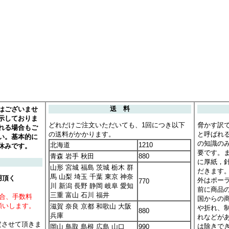
はございませ
送 料
示しておりま
どれだけご注文いただいても、1回につき以下
脅かす訳
れる場合もご
の送料がかかります。
と呼ばれ
い。基本的に
の知識の
北海道
1210
休みです。
要です。
青森 岩手 秋田
880
に厚紙，
山形 宮城 福島 茨城 栃木 群
だきます
馬 山梨 埼玉 千葉 東京 神奈
用頂く
外はポー
770
川 新潟 長野 静岡 岐阜 愛知
前に商品
三重 富山 石川 福井
場合、手数料
国からの
願いします。
滋賀 奈良 京都 和歌山 大阪
や折れ、
880
兵庫
れなどが
定させて頂きま
は除きで
岡山 鳥取 島根 広島 山口
990