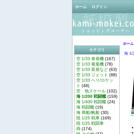
ホーム
ログイン
ホーム
カテゴリ
海 1
空 1/33 単発機
(167)
空 1/33 複葉機
(78)
空 1/33 双発など
(63)
空 1/33 ジェット
(88)
空 1/33 ヘリ/ロケッ
ト
(48)
空 他スケール
(102)
海 1/200 戦闘艦
(159)
海 1/400 戦闘艦
(24)
海 戦闘艦
(19)
海 商船/帆船
(30)
陸 1/25 戦車
(169)
陸 1/25 戦闘車
両
(174)
陸 その他
(37)