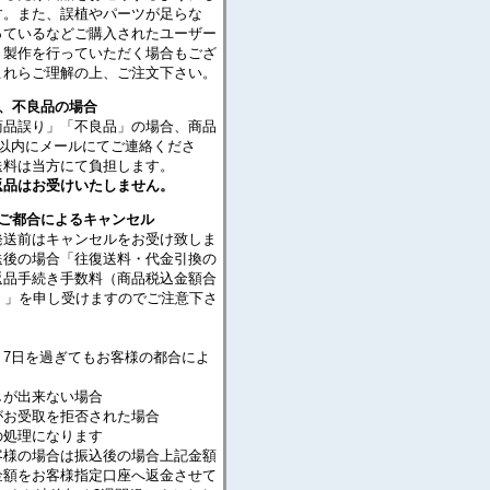
す。また、誤植やパーツが足らな
っているなどご購入されたユーザー
・製作を行っていただく場合もござ
これらご理解の上、ご注文下さい。
り、不良品の場合
商品誤り」「不良品」の場合、商品
日以内にメールにてご連絡くださ
送料は当方にて負担します。
返品はお受けいたしません。
のご都合によるキャンセル
発送前はキャンセルをお受け致しま
送後の場合「往復送料・代金引換の
返品手続き手数料（商品税込金額合
％）」を申し受けますのでご注意下さ
り7日を過ぎてもお客様の都合によ
が出来ない場合
がお受取を拒否された場合
処理になります
客様の場合は振込後の場合上記金額
金額をお客様指定口座へ返金させて