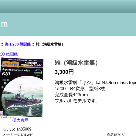
::
海 1/200 戦闘艦
:: 雉（鴻級水雷艇）
/200 戦闘艦
雉（鴻級水雷艇）
3,300円
鴻級水雷艇「キジ」I.J.N.Otori class tope
1/200 B4変形、型紙3枚
完成全長443mm
フルハルモデルです。
拡大表示
モデル: an05009
メーカー: answer
商品157/159