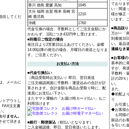
ておりま
香川 徳島 愛媛 高知
1045
い・間違
大分 福岡 佐賀 熊本 長崎 宮
1210
様が修正
送信してくだ
崎 鹿児島
います。
沖縄
1760
■商品誤
代金引換の場合、手数料としてご注文金額にか
万が一「
かわらず、1回につき432円申し受けます。
到着後3
■到着日ご指定の場合
い。返品
発注日より2営業日以上あけてください。金曜
連絡なき
14:00以降の発注の場合、月曜日の発送となりま
す。ご注意ください。
■お客様
基本的に
お支払い方法
すが、発
■代金引換払い
手数料・
（商品受取時お支払い）即日、翌日発送
計の20
は、メールに
ご注文確認画面に手数料・運賃込みの合計が計
い。
算されます。合計金額を商品お受取り時に、配
また、
達員にお支払い下さい。
◆初配よ
またヤマト運輸の「お届け時カード払い」もご
り
ントアウトし
利用頂けます
お引渡し
 FAX注文書
◆お客様
い。
も同様の
おりません。
振込のお
させて頂きま
■銀行・郵便振込
（前払いとなります）
を引いた
ご入金確認後、即日、翌日発送いたします。