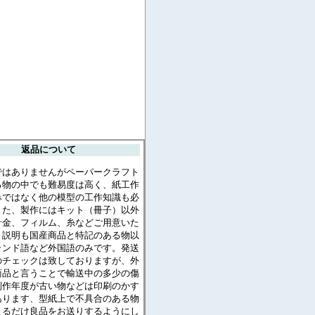
返品について
ではありませんがペーパークラフト
る物の中でも難易度は高く、紙工作
みではなく他の模型の工作知識も必
また、製作にはキット（冊子）以外
針金、フィルム、糸などご用意いた
。説明も国産商品と特記のある物以
ランド語など外国語のみです。発送
のチェックは致しておりますが、外
商品と言うことで輸送中の多少の傷
制作年度が古い物などは印刷のかす
あります、型紙上で不具合のある物
きるだけ良品をお送りするようにし