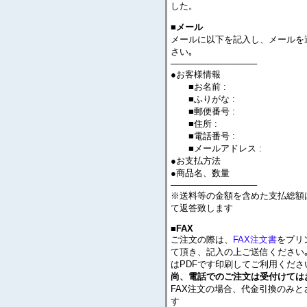
した。
■メール
メールに以下を記入し、メールを
さい｡
──────────────
●お客様情報
■お名前 :
■ふりがな :
■郵便番号 :
■住所 :
■電話番号 :
■メールアドレス :
●お支払方法
●商品名、数量
──────────────
※送料等の金額を含めた支払総額
て返答致します
■FAX
ご注文の際は、
FAX注文書
をプリ
て頂き、記入の上ご送信ください｡
はPDFです印刷してご利用くださ
尚、電話でのご注文は受付けては
FAX注文の場合、代金引換のみと
す