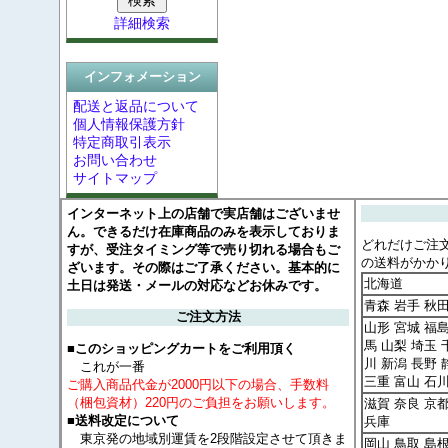
詳細検索
インフォメーション
配送と返品について
個人情報保護方針
特定商取引表示
お問い合わせ
サイトマップ
インターネット上の店舗で実店舗はございませ
ん。できるだけ在庫商品のみを表示しておりま
どれだけご注
すが、受注タイミング等で売り切れる場合もご
の送料がかか
ざいます。その際はご了承ください。基本的に
北海道
土日は発送・メールの対応などお休みです。
青森 岩手 秋
ご注文方法
山形 宮城 福島
馬 山梨 埼玉 
■このショッピングカートをご利用頂く
川 新潟 長野 
これが一番
三重 富山 石
ご購入商品代金が2000円以下の場合、手数料
（梱包資材）220円のご負担をお願いします。
滋賀 奈良 京
■送料改定について
兵庫
東京発の地域別運賃を2段階設定させて頂きま
岡山 鳥取 島根