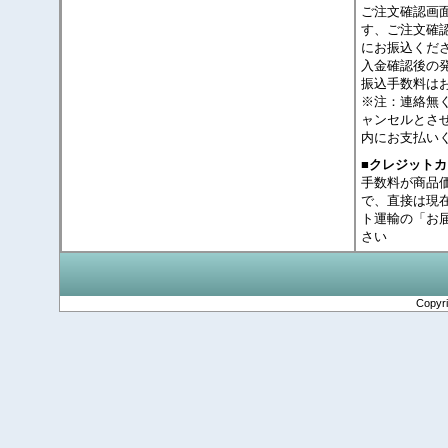
ご注文確認画
す、ご注文確
にお振込くだ
入金確認後の
振込手数料は
※注：連絡無
ャンセルとさ
内にお支払い
■クレジット
手数料が商品
で、直接は現
ト運輸の「お
さい
Copyr