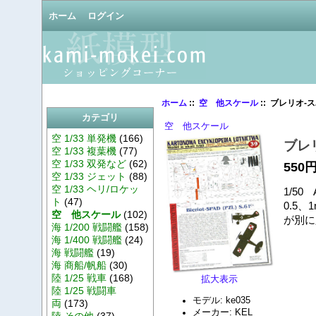
ホーム
ログイン
ホーム
::
空 他スケール
:: ブレリオ‐ス
カテゴリ
空 他スケール
空 1/33 単発機
(166)
ブレリ
空 1/33 複葉機
(77)
空 1/33 双発など
(62)
550
空 1/33 ジェット
(88)
空 1/33 ヘリ/ロケッ
1/5
ト
(47)
0.5
空 他スケール
(102)
が別に
海 1/200 戦闘艦
(158)
海 1/400 戦闘艦
(24)
海 戦闘艦
(19)
海 商船/帆船
(30)
陸 1/25 戦車
(168)
拡大表示
陸 1/25 戦闘車
モデル: ke035
両
(173)
メーカー: KEL
陸 その他
(37)