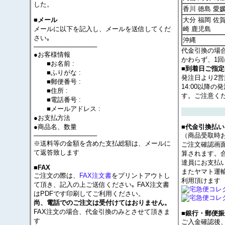
した。
香川 徳島 愛
大分 福岡 佐賀
■メール
メールに以下を記入し、メールを送信してくだ
崎 鹿児島
さい｡
沖縄
──────────────
代金引換の場
●お客様情報
かわらず、1回
■お名前 :
■到着日ご指
■ふりがな :
発注日より2
■郵便番号 :
14:00以降
■住所 :
す。ご注意く
■電話番号 :
■メールアドレス :
●お支払方法
●商品名、数量
■代金引換払い
──────────────
（商品受取時
※送料等の金額を含めた支払総額は、メールに
ご注文確認画
て返答致します
算されます。
達員にお支払
■FAX
またヤマト運
ご注文の際は、
FAX注文書
をプリントアウトし
利用頂けます
て頂き、記入の上ご送信ください｡ FAX注文書
はPDFです印刷してご利用ください。
尚、電話でのご注文は受付けてはおりません。
FAX注文の場合、代金引換のみとさせて頂きま
■銀行・郵便振
す
ご入金確認後