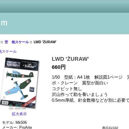
::
空 他スケール
:: LWD 'ŻURAW'
他スケール
LWD 'ŻURAW'
660円
1/50 型紙：A4 1枚 解説図1ページ 
ポ・クレーン 翼型が面白い
コクピット無し
沢山作って勘を養いましょう
0.5mm厚紙、針金数種などが別に必要
拡大表示
モデル: Mk506
メーカー: ProArte
商品31/102