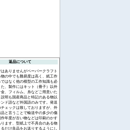
返品について
ではありませんがペーパークラフト
る物の中でも難易度は高く、紙工作
みではなく他の模型の工作知識も必
また、製作にはキット（冊子）以外
針金、フィルム、糸などご用意いた
。説明も国産商品と特記のある物以
ランド語など外国語のみです。発送
のチェックは致しておりますが、外
商品と言うことで輸送中の多少の傷
制作年度が古い物などは印刷のかす
あります、型紙上で不具合のある物
きるだけ良品をお送りするようにし