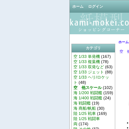
ホーム
ログイン
ホーム
カテゴリ
空 
空 1/33 単発機
(167)
空 1/33 複葉機
(78)
空 1/33 双発など
(63)
空 1/33 ジェット
(88)
空 1/33 ヘリ/ロケッ
ト
(48)
空 他スケール
(102)
海 1/200 戦闘艦
(159)
海 1/400 戦闘艦
(24)
海 戦闘艦
(19)
海 商船/帆船
(30)
陸 1/25 戦車
(169)
陸 1/25 戦闘車
両
(174)
陸 その他
(37)