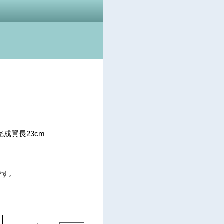
完成翼長23cm
です。