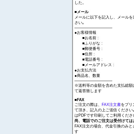
した。
■メール
メールに以下を記入し、メールを
さい｡
──────────────
●お客様情報
■お名前 :
■ふりがな :
■郵便番号 :
■住所 :
■電話番号 :
■メールアドレス :
●お支払方法
●商品名、数量
──────────────
※送料等の金額を含めた支払総額
て返答致します
■FAX
ご注文の際は、
FAX注文書
をプリ
て頂き、記入の上ご送信ください｡
はPDFです印刷してご利用くださ
尚、電話でのご注文は受付けては
FAX注文の場合、代金引換のみと
す