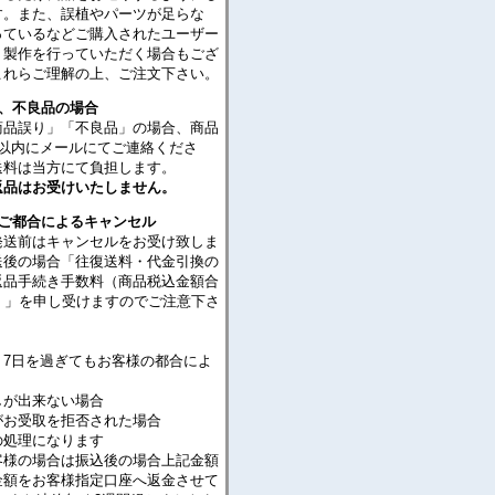
す。また、誤植やパーツが足らな
っているなどご購入されたユーザー
・製作を行っていただく場合もござ
これらご理解の上、ご注文下さい。
り、不良品の場合
商品誤り」「不良品」の場合、商品
日以内にメールにてご連絡くださ
送料は当方にて負担します。
返品はお受けいたしません。
のご都合によるキャンセル
発送前はキャンセルをお受け致しま
送後の場合「往復送料・代金引換の
返品手続き手数料（商品税込金額合
％）」を申し受けますのでご注意下さ
り7日を過ぎてもお客様の都合によ
が出来ない場合
がお受取を拒否された場合
処理になります
客様の場合は振込後の場合上記金額
金額をお客様指定口座へ返金させて