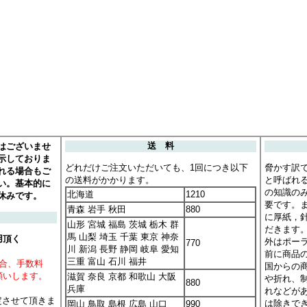
はございませ
送 料
示しておりま
どれだけご注文いただいても、1回につき以下
脅かす訳
れる場合もご
の送料がかかります。
と呼ばれ
い。基本的に
の知識の
北海道
1210
休みです。
要です。
青森 岩手 秋田
880
に厚紙，
山形 宮城 福島 茨城 栃木 群
だきます
馬 山梨 埼玉 千葉 東京 神奈
用頂く
外はポー
770
川 新潟 長野 静岡 岐阜 愛知
前に商品
三重 富山 石川 福井
場合、手数料
国からの
願いします。
滋賀 奈良 京都 和歌山 大阪
や折れ、
880
兵庫
れなどが
定させて頂きま
は除きで
岡山 鳥取 島根 広島 山口
990