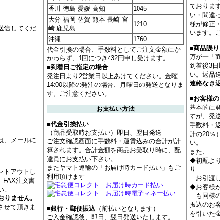
ておりま
香川 徳島 愛媛 高知
1045
い・間違
大分 福岡 佐賀 熊本 長崎 宮
1210
様が修正
送信してくだ
崎 鹿児島
います。
沖縄
1760
■商品誤
代金引換の場合、手数料としてご注文金額にか
万が一「
かわらず、1回につき432円申し受けます。
到着後3
■到着日ご指定の場合
い。返品
発注日より2営業日以上あけてください。金曜
連絡なき
14:00以降の発注の場合、月曜日の発送となりま
す。ご注意ください。
■お客様
基本的に
お支払い方法
すが、発
■代金引換払い
手数料・
（商品受取時お支払い）即日、翌日発送
計の20
は、メールに
ご注文確認画面に手数料・運賃込みの合計が計
い。
算されます。合計金額を商品お受取り時に、配
また、
達員にお支払い下さい。
◆初配よ
またヤマト運輸の「お届け時カード払い」もご
り
ントアウトし
利用頂けます
お引渡し
 FAX注文書
◆お客様
い。
も同様の
おりません。
振込のお
させて頂きま
■銀行・郵便振込
（前払いとなります）
を引いた
ご入金確認後、即日、翌日発送いたします。