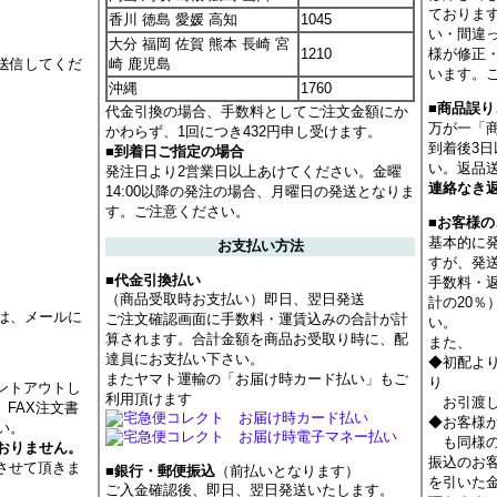
ておりま
香川 徳島 愛媛 高知
1045
い・間違
大分 福岡 佐賀 熊本 長崎 宮
1210
様が修正
送信してくだ
崎 鹿児島
います。
沖縄
1760
■商品誤
代金引換の場合、手数料としてご注文金額にか
万が一「
かわらず、1回につき432円申し受けます。
到着後3
■到着日ご指定の場合
い。返品
発注日より2営業日以上あけてください。金曜
連絡なき
14:00以降の発注の場合、月曜日の発送となりま
す。ご注意ください。
■お客様
基本的に
お支払い方法
すが、発
■代金引換払い
手数料・
（商品受取時お支払い）即日、翌日発送
計の20
は、メールに
ご注文確認画面に手数料・運賃込みの合計が計
い。
算されます。合計金額を商品お受取り時に、配
また、
達員にお支払い下さい。
◆初配よ
またヤマト運輸の「お届け時カード払い」もご
り
ントアウトし
利用頂けます
お引渡し
 FAX注文書
◆お客様
い。
も同様の
おりません。
振込のお
させて頂きま
■銀行・郵便振込
（前払いとなります）
を引いた
ご入金確認後、即日、翌日発送いたします。