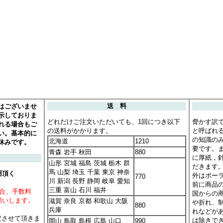
はございませ
送 料
示しておりま
どれだけご注文いただいても、1回につき以下
脅かす訳
れる場合もご
の送料がかかります。
と呼ばれ
い。基本的に
の知識の
北海道
1210
休みです。
要です。
青森 岩手 秋田
880
に厚紙，
山形 宮城 福島 茨城 栃木 群
だきます
馬 山梨 埼玉 千葉 東京 神奈
用頂く
外はポー
770
川 新潟 長野 静岡 岐阜 愛知
前に商品
三重 富山 石川 福井
場合、手数料
国からの
願いします。
滋賀 奈良 京都 和歌山 大阪
や折れ、
880
兵庫
れなどが
定させて頂きま
は除きで
岡山 鳥取 島根 広島 山口
990