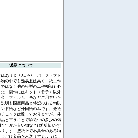
返品について
ではありませんがペーパークラフト
る物の中でも難易度は高く、紙工作
みではなく他の模型の工作知識も必
また、製作にはキット（冊子）以外
針金、フィルム、糸などご用意いた
。説明も国産商品と特記のある物以
ランド語など外国語のみです。発送
のチェックは致しておりますが、外
商品と言うことで輸送中の多少の傷
制作年度が古い物などは印刷のかす
あります、型紙上で不具合のある物
きるだけ良品をお送りするようにし