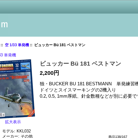
::
空 1/33 単発機
:: ビュッカー Bü 181 ベストマン
/33 単発機
ビュッカー Bü 181 ベストマン
2,200円
独・BUCKER BU 181 BESTMANN 単発練習
ドイツとスイスマーキングの2機入り
0.2, 0.5, 1mm厚紙、針金数種などが別に必要
拡大表示
モデル: KKL032
メーカー: その他
商品138/167