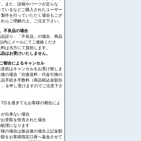
す。また、誤植やパーツが足らな
っているなどご購入されたユーザー
・製作を行っていただく場合もござ
これらご理解の上、ご注文下さい。
り、不良品の場合
商品誤り」「不良品」の場合、商品
日以内にメールにてご連絡くださ
送料は当方にて負担します。
返品はお受けいたしません。
のご都合によるキャンセル
発送前はキャンセルをお受け致しま
送後の場合「往復送料・代金引換の
返品手続き手数料（商品税込金額合
％）」を申し受けますのでご注意下さ
り7日を過ぎてもお客様の都合によ
が出来ない場合
がお受取を拒否された場合
処理になります
客様の場合は振込後の場合上記金額
金額をお客様指定口座へ返金させて