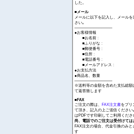
した。
■メール
メールに以下を記入し、メールを
さい｡
──────────────
●お客様情報
■お名前 :
■ふりがな :
■郵便番号 :
■住所 :
■電話番号 :
■メールアドレス :
●お支払方法
●商品名、数量
──────────────
※送料等の金額を含めた支払総額
て返答致します
■FAX
ご注文の際は、
FAX注文書
をプリ
て頂き、記入の上ご送信ください｡
はPDFです印刷してご利用くださ
尚、電話でのご注文は受付けては
FAX注文の場合、代金引換のみと
す