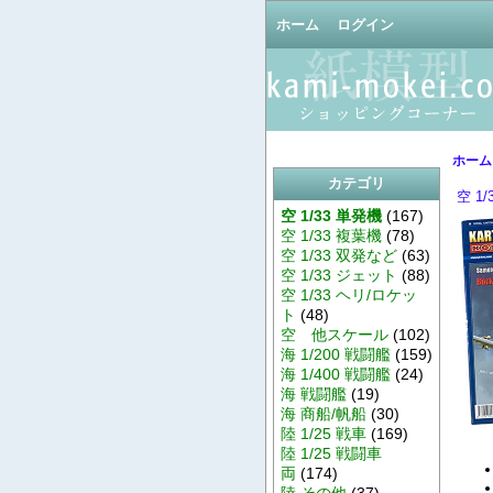
ホーム
ログイン
ホーム
カテゴリ
空 1
空 1/33 単発機
(167)
空 1/33 複葉機
(78)
空 1/33 双発など
(63)
空 1/33 ジェット
(88)
空 1/33 ヘリ/ロケッ
ト
(48)
空 他スケール
(102)
海 1/200 戦闘艦
(159)
海 1/400 戦闘艦
(24)
海 戦闘艦
(19)
海 商船/帆船
(30)
陸 1/25 戦車
(169)
陸 1/25 戦闘車
両
(174)
陸 その他
(37)