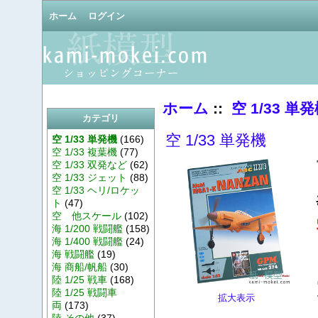
ホーム
ログイン
ホーム
::
空 1/33 単
カテゴリ
空 1/33 単発機
空 1/33 単発機
(166)
空 1/33 複葉機
(77)
空 1/33 双発など
(62)
空 1/33 ジェット
(88)
空 1/33 ヘリ/ロケッ
ト
(47)
空 他スケール
(102)
海 1/200 戦闘艦
(158)
海 1/400 戦闘艦
(24)
海 戦闘艦
(19)
海 商船/帆船
(30)
陸 1/25 戦車
(168)
陸 1/25 戦闘車
拡大表示
両
(173)
陸 その他
(37)