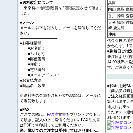
■送料改定について
兵庫
東京発の地域別運賃を2段階設定させて頂きま
岡山 鳥取 島根
した。
香川 徳島 愛
大分 福岡 佐賀
■メール
メールに以下を記入し、メールを送信してくだ
崎 鹿児島
さい｡
沖縄
──────────────
代金引換の場
●お客様情報
かわらず、1回
■お名前 :
■到着日ご指
■ふりがな :
発注日より2
■郵便番号 :
14:00以降
■住所 :
す。ご注意く
■電話番号 :
■メールアドレス :
●お支払方法
●商品名、数量
■代金引換払い
──────────────
（商品受取時
※送料等の金額を含めた支払総額は、メールに
ご注文確認画
て返答致します
算されます。
達員にお支払
■FAX
またヤマト運
ご注文の際は、
FAX注文書
をプリントアウトし
利用頂けます
て頂き、記入の上ご送信ください｡ FAX注文書
はPDFです印刷してご利用ください。
尚、電話でのご注文は受付けてはおりません。