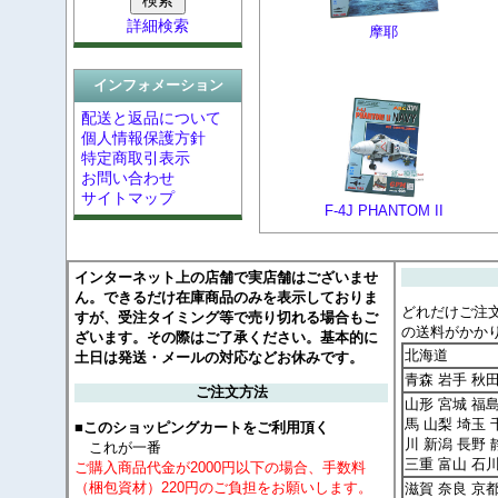
詳細検索
摩耶
インフォメーション
配送と返品について
個人情報保護方針
特定商取引表示
お問い合わせ
サイトマップ
F-4J PHANTOM II
インターネット上の店舗で実店舗はございませ
ん。できるだけ在庫商品のみを表示しておりま
どれだけご注
すが、受注タイミング等で売り切れる場合もご
の送料がかか
ざいます。その際はご了承ください。基本的に
北海道
土日は発送・メールの対応などお休みです。
青森 岩手 秋
ご注文方法
山形 宮城 福島
馬 山梨 埼玉 
■このショッピングカートをご利用頂く
川 新潟 長野 
これが一番
三重 富山 石
ご購入商品代金が2000円以下の場合、手数料
（梱包資材）220円のご負担をお願いします。
滋賀 奈良 京