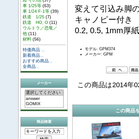
車 1/25等
(63)
変えて引込み脚
車 1/24 F-1等
(39)
鉄道 1/25
(7)
キャノピー付き
鉄道 HO, O
(11)
ウルトラ／恐竜／
0.2, 0.5, 
他
(11)
材料
(56)
モデル: GPM374
特価商品 ...
メーカー: GPM
新着商品...
おすすめ商品...
全商品...
この商品は2014年0
メーカー
この商品
商品検索