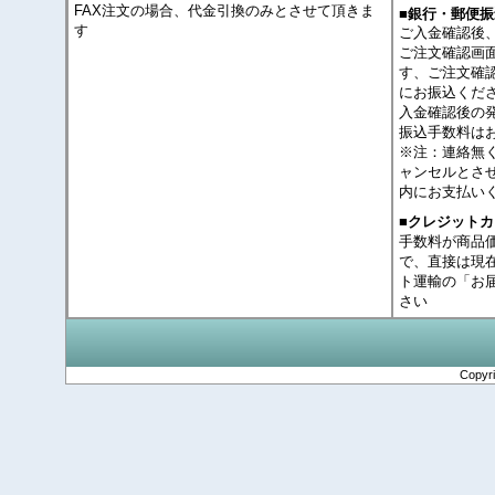
FAX注文の場合、代金引換のみとさせて頂きま
■銀行・郵便振
す
ご入金確認後
ご注文確認画
す、ご注文確
にお振込くだ
入金確認後の
振込手数料は
※注：連絡無
ャンセルとさ
内にお支払い
■クレジット
手数料が商品
で、直接は現
ト運輸の「お
さい
Copyr