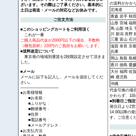
の送料がかか
ざいます。その際はご了承ください。基本的に
北海道
土日は発送・メールの対応などお休みです。
青森 岩手 秋
ご注文方法
山形 宮城 福島
馬 山梨 埼玉 
■このショッピングカートをご利用頂く
川 新潟 長野 
これが一番
三重 富山 石
ご購入商品代金が2000円以下の場合、手数料
（梱包資材）220円のご負担をお願いします。
滋賀 奈良 京
■送料改定について
兵庫
東京発の地域別運賃を2段階設定させて頂きま
岡山 鳥取 島根
した。
香川 徳島 愛
大分 福岡 佐賀
■メール
メールに以下を記入し、メールを送信してくだ
崎 鹿児島
さい｡
沖縄
──────────────
代金引換の場
●お客様情報
かわらず、1回
■お名前 :
■到着日ご指
■ふりがな :
発注日より2
■郵便番号 :
14:00以降
■住所 :
す。ご注意く
■電話番号 :
■メールアドレス :
●お支払方法