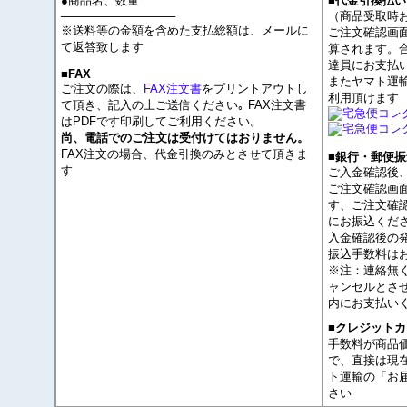
●商品名、数量
■代金引換払い
──────────────
（商品受取時
※送料等の金額を含めた支払総額は、メールに
ご注文確認画
て返答致します
算されます。
達員にお支払
■FAX
またヤマト運
ご注文の際は、
FAX注文書
をプリントアウトし
利用頂けます
て頂き、記入の上ご送信ください｡ FAX注文書
はPDFです印刷してご利用ください。
尚、電話でのご注文は受付けてはおりません。
FAX注文の場合、代金引換のみとさせて頂きま
■銀行・郵便振
す
ご入金確認後
ご注文確認画
す、ご注文確
にお振込くだ
入金確認後の
振込手数料は
※注：連絡無
ャンセルとさ
内にお支払い
■クレジット
手数料が商品
で、直接は現
ト運輸の「お
さい