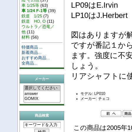
LP09はE.Irvin
車 1/25等
(63)
車 1/24 F-1等
(39)
LP10はJ.Herbert
鉄道 1/25
(7)
鉄道 HO, O
(11)
ウルトラ／恐竜／
他
(11)
図はありますが
材料
(56)
ですが番記１か
特価商品 ...
新着商品...
ます。強度に不
おすすめ商品...
全商品...
しょう。
リアシャフトに
メーカー
モデル: LP010
メーカー: チェコ
商品検索
この商品は2005年1