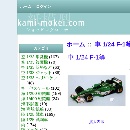
ホーム
ログイン
ホーム
::
車 1/24 F-1
カテゴリ
車 1/24 F-1等
空 1/33 単発機
(167)
空 1/33 複葉機
(78)
空 1/33 双発など
(63)
空 1/33 ジェット
(88)
空 1/33 ヘリ/ロケッ
ト
(48)
空 他スケール
(102)
海 1/200 戦闘艦
(159)
海 1/400 戦闘艦
(24)
海 戦闘艦
(19)
海 商船/帆船
(30)
陸 1/25 戦車
(169)
陸 1/25 戦闘車
拡大表示
両
(174)
陸 その他
(37)