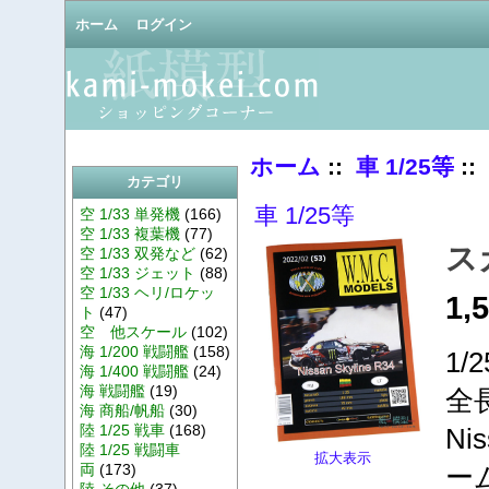
ホーム
ログイン
ホーム
::
車 1/25等
:
カテゴリ
車 1/25等
空 1/33 単発機
(166)
空 1/33 複葉機
(77)
ス
空 1/33 双発など
(62)
空 1/33 ジェット
(88)
空 1/33 ヘリ/ロケッ
1,
ト
(47)
空 他スケール
(102)
海 1/200 戦闘艦
(158)
1
海 1/400 戦闘艦
(24)
海 戦闘艦
(19)
全長
海 商船/帆船
(30)
陸 1/25 戦車
(168)
Ni
陸 1/25 戦闘車
拡大表示
両
(173)
ー
陸 その他
(37)