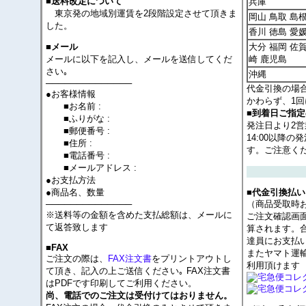
■送料改定について
兵庫
東京発の地域別運賃を2段階設定させて頂きま
岡山 鳥取 島根
した。
香川 徳島 愛
大分 福岡 佐賀
■メール
メールに以下を記入し、メールを送信してくだ
崎 鹿児島
さい｡
沖縄
──────────────
代金引換の場
●お客様情報
かわらず、1回
■お名前 :
■到着日ご指
■ふりがな :
発注日より2
■郵便番号 :
14:00以降
■住所 :
す。ご注意く
■電話番号 :
■メールアドレス :
●お支払方法
●商品名、数量
■代金引換払い
──────────────
（商品受取時
※送料等の金額を含めた支払総額は、メールに
ご注文確認画
て返答致します
算されます。
達員にお支払
■FAX
またヤマト運
ご注文の際は、
FAX注文書
をプリントアウトし
利用頂けます
て頂き、記入の上ご送信ください｡ FAX注文書
はPDFです印刷してご利用ください。
尚、電話でのご注文は受付けてはおりません。