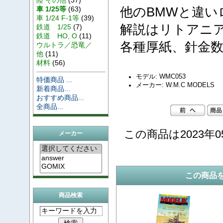
他のBMWと違
車 1/25等
(63)
車 1/24 F-1等
(39)
解説はリトアニ
鉄道 1/25
(7)
鉄道 HO, O
(11)
各種厚紙、針金
ウルトラ／恐竜／
他
(11)
材料
(56)
モデル: WMC053
特価商品 ...
メーカー: W.M.C MODELS
新着商品...
おすすめ商品...
全商品...
この商品は2023年0
メーカー
この商品
商品検索