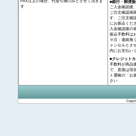
FAX注文の場合、代金引換のみとさせて頂きま
■銀行・郵便振
す
ご入金確認後
ご注文確認画
す、ご注文確
にお振込くだ
入金確認後の
振込手数料は
※注：連絡無
ャンセルとさ
内にお支払い
■クレジット
手数料が商品
で、直接は現
ト運輸の「お
さい
Copyr