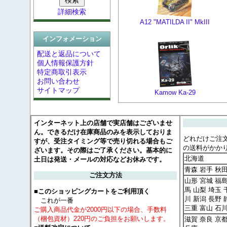
詳細検索
A12 "MATILDA II" MkIII
インフォメーション
配送と返品について
個人情報保護方針
特定商取引表示
お問い合わせ
サイトマップ
Kamow Ka-29
インターネット上の店舗で実店舗はございませ
ん。できるだけ在庫商品のみを表示しておりま
どれだけご注
すが、受注タイミング等で売り切れる場合もご
の送料がかか
ざいます。その際はご了承ください。基本的に
北海道
土日は発送・メールの対応などお休みです。
青森 岩手 秋
ご注文方法
山形 宮城 福島
馬 山梨 埼玉 
■このショッピングカートをご利用頂く
川 新潟 長野 
これが一番
三重 富山 石
ご購入商品代金が2000円以下の場合、手数料
（梱包資材）220円のご負担をお願いします。
滋賀 奈良 京