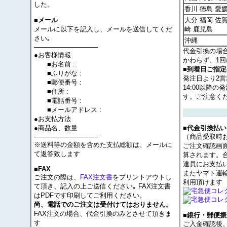
した。
香川 徳島 愛
大分 福岡 佐賀
■メール
メールに以下を記入し、メールを送信してくだ
崎 鹿児島
さい｡
沖縄
──────────────
代金引換の場
●お客様情報
かわらず、1回
■お名前 :
■到着日ご指
■ふりがな :
発注日より2
■郵便番号 :
14:00以降
■住所 :
す。ご注意く
■電話番号 :
■メールアドレス :
●お支払方法
●商品名、数量
■代金引換払い
──────────────
（商品受取時
※送料等の金額を含めた支払総額は、メールに
ご注文確認画
て返答致します
算されます。
達員にお支払
■FAX
またヤマト運
ご注文の際は、
FAX注文書
をプリントアウトし
利用頂けます
て頂き、記入の上ご送信ください｡ FAX注文書
はPDFです印刷してご利用ください。
尚、電話でのご注文は受付けてはおりません。
FAX注文の場合、代金引換のみとさせて頂きま
■銀行・郵便振
す
ご入金確認後