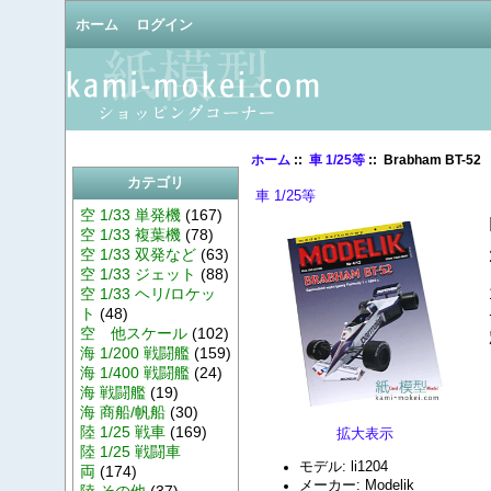
ホーム
ログイン
ホーム
::
車 1/25等
:: Brabham BT-52
カテゴリ
車 1/25等
空 1/33 単発機
(167)
空 1/33 複葉機
(78)
空 1/33 双発など
(63)
空 1/33 ジェット
(88)
空 1/33 ヘリ/ロケッ
ト
(48)
空 他スケール
(102)
海 1/200 戦闘艦
(159)
海 1/400 戦闘艦
(24)
海 戦闘艦
(19)
海 商船/帆船
(30)
陸 1/25 戦車
(169)
拡大表示
陸 1/25 戦闘車
モデル: li1204
両
(174)
メーカー: Modelik
陸 その他
(37)