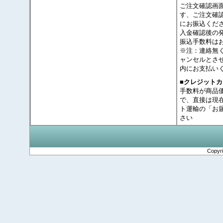
ご注文確認画
す、ご注文確
にお振込くだ
入金確認後の
振込手数料は
※注：連絡無
ャンセルとさ
内にお支払い
■クレジット
手数料が商品
で、直接は現
ト運輸の「お
さい
Copyr