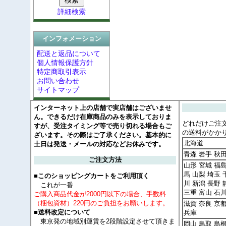
詳細検索
インフォメーション
配送と返品について
個人情報保護方針
特定商取引表示
お問い合わせ
サイトマップ
インターネット上の店舗で実店舗はございませ
ん。できるだけ在庫商品のみを表示しておりま
どれだけご注
すが、受注タイミング等で売り切れる場合もご
の送料がかか
ざいます。その際はご了承ください。基本的に
北海道
土日は発送・メールの対応などお休みです。
青森 岩手 秋
ご注文方法
山形 宮城 福島
馬 山梨 埼玉 
■このショッピングカートをご利用頂く
川 新潟 長野 
これが一番
三重 富山 石
ご購入商品代金が2000円以下の場合、手数料
（梱包資材）220円のご負担をお願いします。
滋賀 奈良 京
■送料改定について
兵庫
東京発の地域別運賃を2段階設定させて頂きま
岡山 鳥取 島根