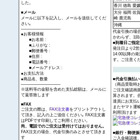
した。
香川 徳島 愛
大分 福岡 佐賀
■メール
メールに以下を記入し、メールを送信してくだ
崎 鹿児島
さい｡
沖縄
──────────────
代金引換の場
●お客様情報
かわらず、1回
■お名前 :
■到着日ご指
■ふりがな :
発注日より2
■郵便番号 :
14:00以降
■住所 :
す。ご注意く
■電話番号 :
■メールアドレス :
●お支払方法
●商品名、数量
■代金引換払い
──────────────
（商品受取時
※送料等の金額を含めた支払総額は、メールに
ご注文確認画
て返答致します
算されます。
達員にお支払
■FAX
またヤマト運
ご注文の際は、
FAX注文書
をプリントアウトし
利用頂けます
て頂き、記入の上ご送信ください｡ FAX注文書
はPDFです印刷してご利用ください。
尚、電話でのご注文は受付けてはおりません。
FAX注文の場合、代金引換のみとさせて頂きま
■銀行・郵便振
す
ご入金確認後