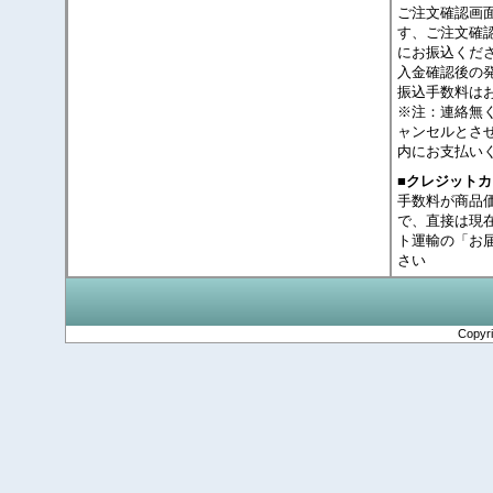
ご注文確認画
す、ご注文確
にお振込くだ
入金確認後の
振込手数料は
※注：連絡無
ャンセルとさ
内にお支払い
■クレジット
手数料が商品
で、直接は現
ト運輸の「お
さい
Copyr