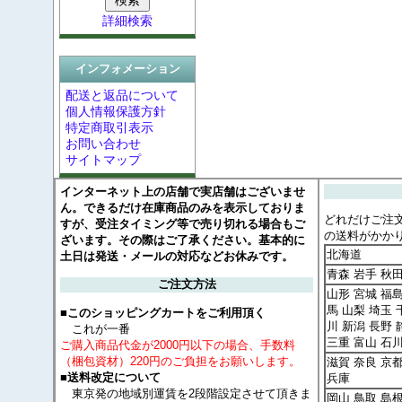
詳細検索
インフォメーション
配送と返品について
個人情報保護方針
特定商取引表示
お問い合わせ
サイトマップ
インターネット上の店舗で実店舗はございませ
ん。できるだけ在庫商品のみを表示しておりま
どれだけご注
すが、受注タイミング等で売り切れる場合もご
の送料がかか
ざいます。その際はご了承ください。基本的に
北海道
土日は発送・メールの対応などお休みです。
青森 岩手 秋
ご注文方法
山形 宮城 福島
馬 山梨 埼玉 
■このショッピングカートをご利用頂く
川 新潟 長野 
これが一番
三重 富山 石
ご購入商品代金が2000円以下の場合、手数料
（梱包資材）220円のご負担をお願いします。
滋賀 奈良 京
■送料改定について
兵庫
東京発の地域別運賃を2段階設定させて頂きま
岡山 鳥取 島根