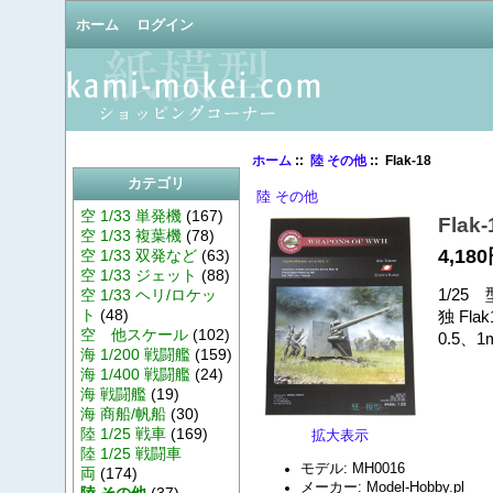
ホーム
ログイン
ホーム
::
陸 その他
:: Flak-18
カテゴリ
陸 その他
空 1/33 単発機
(167)
Flak-
空 1/33 複葉機
(78)
4,18
空 1/33 双発など
(63)
空 1/33 ジェット
(88)
1/25 
空 1/33 ヘリ/ロケッ
ト
(48)
独 Fl
空 他スケール
(102)
0.5
海 1/200 戦闘艦
(159)
海 1/400 戦闘艦
(24)
海 戦闘艦
(19)
海 商船/帆船
(30)
陸 1/25 戦車
(169)
拡大表示
陸 1/25 戦闘車
モデル: MH0016
両
(174)
メーカー: Model-Hobby.pl
陸 その他
(37)