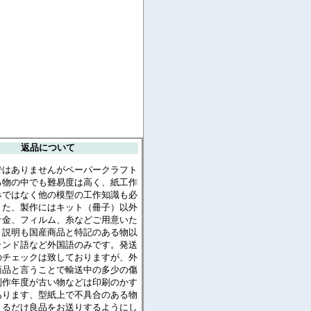
返品について
ではありませんがペーパークラフト
る物の中でも難易度は高く、紙工作
みではなく他の模型の工作知識も必
また、製作にはキット（冊子）以外
針金、フィルム、糸などご用意いた
。説明も国産商品と特記のある物以
ランド語など外国語のみです。発送
のチェックは致しておりますが、外
商品と言うことで輸送中の多少の傷
制作年度が古い物などは印刷のかす
あります、型紙上で不具合のある物
きるだけ良品をお送りするようにし