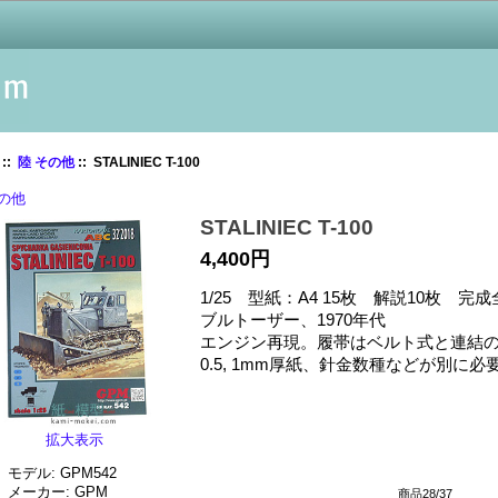
::
陸 その他
:: STALINIEC T-100
その他
STALINIEC T-100
4,400円
1/25 型紙：A4 15枚 解説10枚 完成
ブルトーザー、1970年代
エンジン再現。履帯はベルト式と連結
0.5, 1mm厚紙、針金数種などが別に必
拡大表示
モデル: GPM542
メーカー: GPM
商品28/37