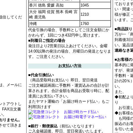
ておりま
香川 徳島 愛媛 高知
1045
い・間違
大分 福岡 佐賀 熊本 長崎 宮
1210
様が修正
送信してくだ
崎 鹿児島
います。
沖縄
1760
■商品誤
代金引換の場合、手数料としてご注文金額にか
万が一「
かわらず、1回につき432円申し受けます。
到着後3
■到着日ご指定の場合
い。返品
発注日より2営業日以上あけてください。金曜
連絡なき
14:00以降の発注の場合、月曜日の発送となりま
す。ご注意ください。
■お客様
基本的に
お支払い方法
すが、発
■代金引換払い
手数料・
（商品受取時お支払い）即日、翌日発送
計の20
は、メールに
ご注文確認画面に手数料・運賃込みの合計が計
い。
算されます。合計金額を商品お受取り時に、配
また、
達員にお支払い下さい。
◆初配よ
またヤマト運輸の「お届け時カード払い」もご
り
ントアウトし
利用頂けます
お引渡し
 FAX注文書
◆お客様
い。
も同様の
おりません。
振込のお
させて頂きま
■銀行・郵便振込
（前払いとなります）
を引いた
ご入金確認後、即日、翌日発送いたします。