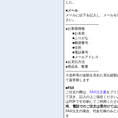
した。
■メール
メールに以下を記入し、メールを
さい｡
──────────────
●お客様情報
■お名前 :
■ふりがな :
■郵便番号 :
■住所 :
■電話番号 :
■メールアドレス :
●お支払方法
●商品名、数量
──────────────
※送料等の金額を含めた支払総額
て返答致します
■FAX
ご注文の際は、
FAX注文書
をプリ
て頂き、記入の上ご送信ください｡
はPDFです印刷してご利用くださ
尚、電話でのご注文は受付けては
FAX注文の場合、代金引換のみと
す