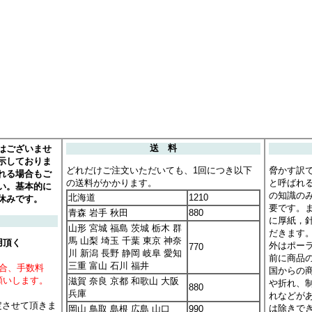
はございませ
送 料
示しておりま
どれだけご注文いただいても、1回につき以下
脅かす訳
れる場合もご
の送料がかかります。
と呼ばれ
い。基本的に
の知識の
北海道
1210
休みです。
要です。
青森 岩手 秋田
880
に厚紙，
山形 宮城 福島 茨城 栃木 群
だきます
馬 山梨 埼玉 千葉 東京 神奈
用頂く
外はポー
770
川 新潟 長野 静岡 岐阜 愛知
前に商品
三重 富山 石川 福井
場合、手数料
国からの
願いします。
滋賀 奈良 京都 和歌山 大阪
や折れ、
880
兵庫
れなどが
定させて頂きま
は除きで
岡山 鳥取 島根 広島 山口
990