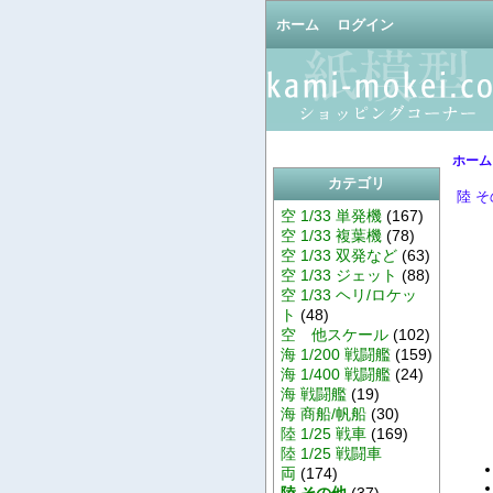
ホーム
ログイン
ホーム
カテゴリ
陸 
空 1/33 単発機
(167)
空 1/33 複葉機
(78)
空 1/33 双発など
(63)
空 1/33 ジェット
(88)
空 1/33 ヘリ/ロケッ
ト
(48)
空 他スケール
(102)
海 1/200 戦闘艦
(159)
海 1/400 戦闘艦
(24)
海 戦闘艦
(19)
海 商船/帆船
(30)
陸 1/25 戦車
(169)
陸 1/25 戦闘車
両
(174)
陸 その他
(37)