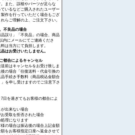
す。また、誤植やパーツが足らな
っているなどご購入されたユーザー
・製作を行っていただく場合もござ
これらご理解の上、ご注文下さい。
り、不良品の場合
商品誤り」「不良品」の場合、商品
日以内にメールにてご連絡くださ
送料は当方にて負担します。
返品はお受けいたしません。
のご都合によるキャンセル
発送前はキャンセルをお受け致しま
送後の場合「往復送料・代金引換の
返品手続き手数料（商品税込金額合
％）」を申し受けますのでご注意下さ
り7日を過ぎてもお客様の都合によ
が出来ない場合
がお受取を拒否された場合
処理になります
客様の場合は振込後の場合上記金額
金額をお客様指定口座へ返金させて