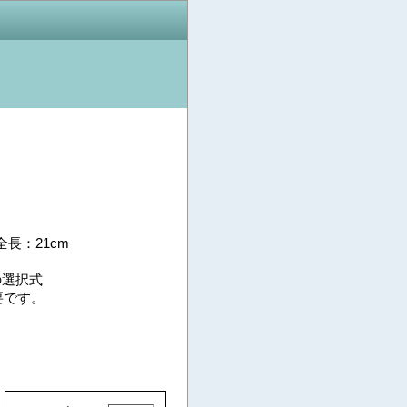
全長：21cm
の選択式
要です。