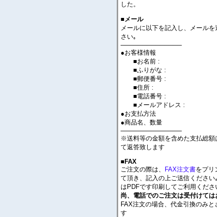
した。
■メール
メールに以下を記入し、メールを
さい｡
──────────────
●お客様情報
■お名前 :
■ふりがな :
■郵便番号 :
■住所 :
■電話番号 :
■メールアドレス :
●お支払方法
●商品名、数量
──────────────
※送料等の金額を含めた支払総額
て返答致します
■FAX
ご注文の際は、
FAX注文書
をプリ
て頂き、記入の上ご送信ください｡
はPDFです印刷してご利用くださ
尚、電話でのご注文は受付けては
FAX注文の場合、代金引換のみと
す