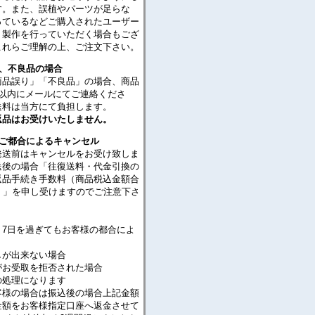
す。また、誤植やパーツが足らな
っているなどご購入されたユーザー
・製作を行っていただく場合もござ
これらご理解の上、ご注文下さい。
り、不良品の場合
商品誤り」「不良品」の場合、商品
日以内にメールにてご連絡くださ
送料は当方にて負担します。
返品はお受けいたしません。
のご都合によるキャンセル
発送前はキャンセルをお受け致しま
送後の場合「往復送料・代金引換の
返品手続き手数料（商品税込金額合
％）」を申し受けますのでご注意下さ
り7日を過ぎてもお客様の都合によ
が出来ない場合
がお受取を拒否された場合
処理になります
客様の場合は振込後の場合上記金額
金額をお客様指定口座へ返金させて