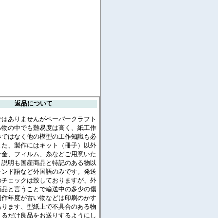
返品について
ではありませんがペーパークラフト
る物の中でも難易度は高く、紙工作
みではなく他の模型の工作知識も必
また、製作にはキット（冊子）以外
針金、フィルム、糸などご用意いた
。説明も国産商品と特記のある物以
ランド語など外国語のみです。発送
のチェックは致しておりますが、外
商品と言うことで輸送中の多少の傷
制作年度が古い物などは印刷のかす
あります、型紙上で不具合のある物
きるだけ良品をお送りするようにし