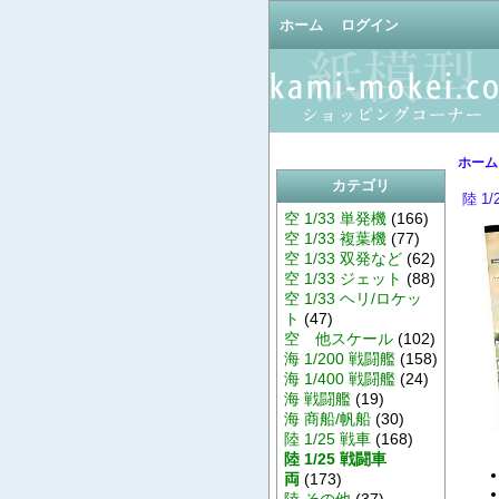
ホーム
ログイン
ホーム
カテゴリ
陸 1
空 1/33 単発機
(166)
空 1/33 複葉機
(77)
空 1/33 双発など
(62)
空 1/33 ジェット
(88)
空 1/33 ヘリ/ロケッ
ト
(47)
空 他スケール
(102)
海 1/200 戦闘艦
(158)
海 1/400 戦闘艦
(24)
海 戦闘艦
(19)
海 商船/帆船
(30)
陸 1/25 戦車
(168)
陸 1/25 戦闘車
両
(173)
陸 その他
(37)