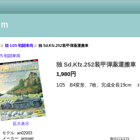
::
陸 1/25 戦闘車両
:: 独 Sd.Kfz.252装甲弾薬運搬車
/25 戦闘車両
独 Sd.Kfz.252装甲弾薬運搬車
1,980円
1/25 B4変形、7枚、完成全長19c
拡大表示
モデル: an02003
メーカー: answer
商品171/173