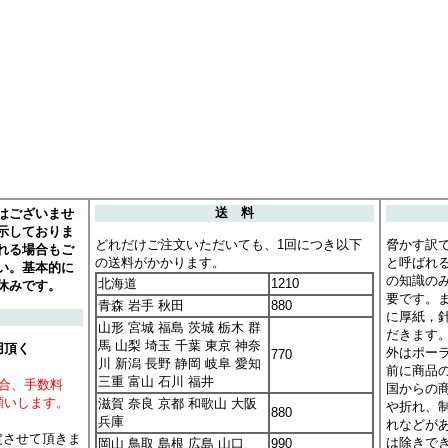
はございませ
送 料
示しておりま
どれだけご注文いただいても、1回につき以下
脅かす訳
れる場合もご
の送料がかかります。
と呼ばれ
い。基本的に
の知識の
北海道
1210
休みです。
要です。
青森 岩手 秋田
880
に厚紙，
山形 宮城 福島 茨城 栃木 群
だきます
馬 山梨 埼玉 千葉 東京 神奈
用頂く
外はポー
770
川 新潟 長野 静岡 岐阜 愛知
前に商品
三重 富山 石川 福井
場合、手数料
国からの
願いします。
滋賀 奈良 京都 和歌山 大阪
や折れ、
880
兵庫
れなどが
定させて頂きま
は除きで
岡山 鳥取 島根 広島 山口
990