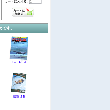
カートに入れる:
めです。
Fw TA154
殲撃 J-5