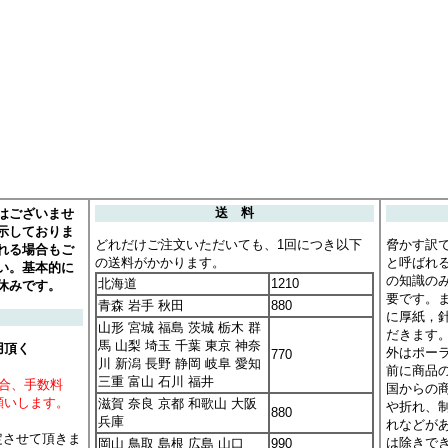
はございませ
送 料
示しておりま
どれだけご注文いただいても、1回につき以下
脅かす訳
れる場合もご
の送料がかかります。
と呼ばれ
い。基本的に
の知識の
北海道
1210
休みです。
要です。
青森 岩手 秋田
880
に厚紙，
山形 宮城 福島 茨城 栃木 群
だきます
馬 山梨 埼玉 千葉 東京 神奈
用頂く
外はポー
770
川 新潟 長野 静岡 岐阜 愛知
前に商品
三重 富山 石川 福井
場合、手数料
国からの
願いします。
滋賀 奈良 京都 和歌山 大阪
や折れ、
880
兵庫
れなどが
定させて頂きま
は除きで
岡山 鳥取 島根 広島 山口
990