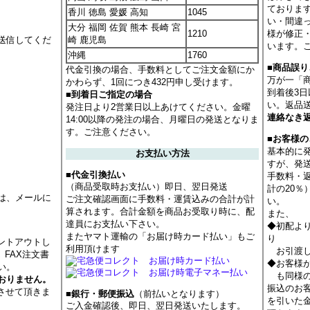
ておりま
香川 徳島 愛媛 高知
1045
い・間違
大分 福岡 佐賀 熊本 長崎 宮
1210
様が修正
送信してくだ
崎 鹿児島
います。
沖縄
1760
■商品誤
代金引換の場合、手数料としてご注文金額にか
万が一「
かわらず、1回につき432円申し受けます。
到着後3
■到着日ご指定の場合
い。返品
発注日より2営業日以上あけてください。金曜
連絡なき
14:00以降の発注の場合、月曜日の発送となりま
す。ご注意ください。
■お客様
基本的に
お支払い方法
すが、発
■代金引換払い
手数料・
（商品受取時お支払い）即日、翌日発送
計の20
は、メールに
ご注文確認画面に手数料・運賃込みの合計が計
い。
算されます。合計金額を商品お受取り時に、配
また、
達員にお支払い下さい。
◆初配よ
またヤマト運輸の「お届け時カード払い」もご
り
ントアウトし
利用頂けます
お引渡し
 FAX注文書
◆お客様
い。
も同様の
おりません。
振込のお
させて頂きま
■銀行・郵便振込
（前払いとなります）
を引いた
ご入金確認後、即日、翌日発送いたします。