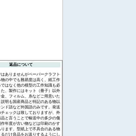
返品について
ではありませんがペーパークラフト
る物の中でも難易度は高く、紙工作
みではなく他の模型の工作知識も必
また、製作にはキット（冊子）以外
針金、フィルム、糸などご用意いた
。説明も国産商品と特記のある物以
ランド語など外国語のみです。発送
のチェックは致しておりますが、外
商品と言うことで輸送中の多少の傷
制作年度が古い物などは印刷のかす
あります、型紙上で不具合のある物
きるだけ良品をお送りするようにし