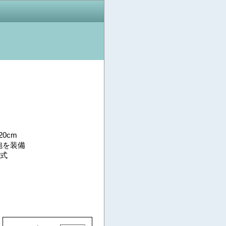
0cm
砲を装備
式