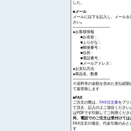
した。
■メール
メールに以下を記入し、メールを
さい｡
──────────────
●お客様情報
■お名前 :
■ふりがな :
■郵便番号 :
■住所 :
■電話番号 :
■メールアドレス :
●お支払方法
●商品名、数量
──────────────
※送料等の金額を含めた支払総額
て返答致します
■FAX
ご注文の際は、
FAX注文書
をプリ
て頂き、記入の上ご送信ください｡
はPDFです印刷してご利用くださ
尚、電話でのご注文は受付けては
FAX注文の場合、代金引換のみと
す