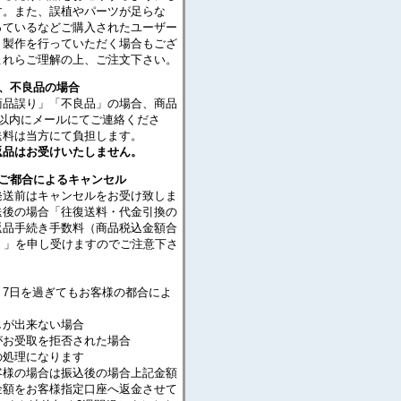
す。また、誤植やパーツが足らな
っているなどご購入されたユーザー
・製作を行っていただく場合もござ
これらご理解の上、ご注文下さい。
り、不良品の場合
商品誤り」「不良品」の場合、商品
日以内にメールにてご連絡くださ
送料は当方にて負担します。
返品はお受けいたしません。
のご都合によるキャンセル
発送前はキャンセルをお受け致しま
送後の場合「往復送料・代金引換の
返品手続き手数料（商品税込金額合
％）」を申し受けますのでご注意下さ
り7日を過ぎてもお客様の都合によ
が出来ない場合
がお受取を拒否された場合
処理になります
客様の場合は振込後の場合上記金額
金額をお客様指定口座へ返金させて