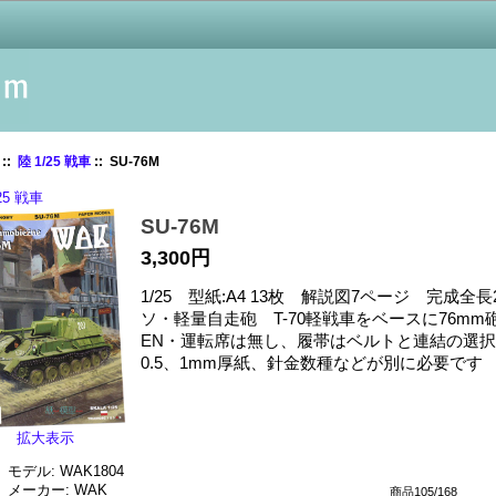
::
陸 1/25 戦車
:: SU-76M
25 戦車
SU-76M
3,300円
1/25 型紙:A4 13枚 解説図7ページ 完成全長2
ソ・軽量自走砲 T-70軽戦車をベースに76mm
EN・運転席は無し、履帯はベルトと連結の選択
0.5、1mm厚紙、針金数種などが別に必要です
拡大表示
モデル: WAK1804
メーカー: WAK
商品105/168