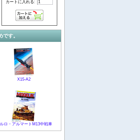
カートに入れる:
めです。
X15-A2
ルロ・アルマートM13中戦車