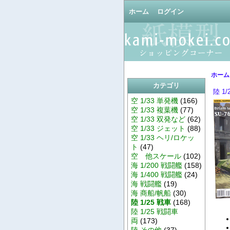
ホーム
ログイン
ホーム
カテゴリ
陸 1/
空 1/33 単発機
(166)
空 1/33 複葉機
(77)
空 1/33 双発など
(62)
空 1/33 ジェット
(88)
空 1/33 ヘリ/ロケッ
ト
(47)
空 他スケール
(102)
海 1/200 戦闘艦
(158)
海 1/400 戦闘艦
(24)
海 戦闘艦
(19)
海 商船/帆船
(30)
陸 1/25 戦車
(168)
陸 1/25 戦闘車
両
(173)
陸 その他
(37)