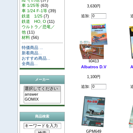
車 1/25等
(63)
3,630円
車 1/24 F-1等
(39)
鉄道 1/25
(7)
追加:
鉄道 HO, O
(11)
ウルトラ／恐竜／
他
(11)
材料
(56)
特価商品 ...
新着商品...
おすすめ商品...
li0413
全商品...
Albatros D.V
A
1,100円
メーカー
追加:
商品検索
GPM649