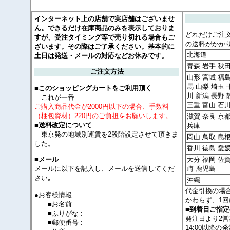
インターネット上の店舗で実店舗はございませ
ん。できるだけ在庫商品のみを表示しておりま
どれだけご注
すが、受注タイミング等で売り切れる場合もご
の送料がかか
ざいます。その際はご了承ください。基本的に
北海道
土日は発送・メールの対応などお休みです。
青森 岩手 秋
ご注文方法
山形 宮城 福島
馬 山梨 埼玉 
■このショッピングカートをご利用頂く
川 新潟 長野 
これが一番
三重 富山 石
ご購入商品代金が2000円以下の場合、手数料
（梱包資材）220円のご負担をお願いします。
滋賀 奈良 京
■送料改定について
兵庫
東京発の地域別運賃を2段階設定させて頂きま
岡山 鳥取 島根
した。
香川 徳島 愛
大分 福岡 佐賀
■メール
メールに以下を記入し、メールを送信してくだ
崎 鹿児島
さい｡
沖縄
──────────────
代金引換の場
●お客様情報
かわらず、1回
■お名前 :
■到着日ご指
■ふりがな :
発注日より2
■郵便番号 :
14:00以降