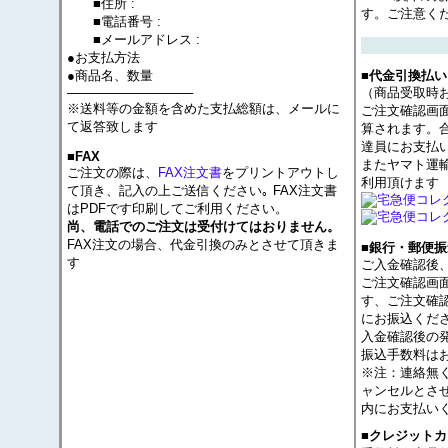
■住所 :
す。ご注意く
■電話番号 :
■メールアドレス :
●お支払方法
●商品名、数量
■代金引換払い
──────────────
（商品受取時
※送料等の金額を含めた支払総額は、メールに
ご注文確認画
て返答致します
算されます。
達員にお支払
■FAX
またヤマト運
ご注文の際は、
FAX注文書
をプリントアウトし
利用頂けます
て頂き、記入の上ご送信ください｡ FAX注文書
はPDFです印刷してご利用ください。
尚、電話でのご注文は受付けてはおりません。
FAX注文の場合、代金引換のみとさせて頂きま
■銀行・郵便振
す
ご入金確認後
ご注文確認画
す、ご注文確
にお振込くだ
入金確認後の
振込手数料は
※注：連絡無
ャンセルとさ
内にお支払い
■クレジット