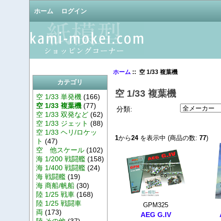
ホーム
ログイン
ホーム
:: 空 1/33 複葉機
カテゴリ
空 1/33 複葉機
空 1/33 単発機
(166)
空 1/33 複葉機
(77)
分類:
空 1/33 双発など
(62)
空 1/33 ジェット
(88)
空 1/33 ヘリ/ロケッ
1
から
24
を表示中 (商品の数:
77
)
ト
(47)
空 他スケール
(102)
海 1/200 戦闘艦
(158)
海 1/400 戦闘艦
(24)
海 戦闘艦
(19)
海 商船/帆船
(30)
陸 1/25 戦車
(168)
陸 1/25 戦闘車
GPM325
両
(173)
AEG G.IV
陸 その他
(37)