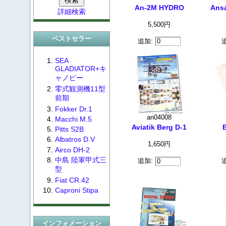
An-2M HYDRO
Ansa
詳細検索
5,500円
ベストセラー
追加:
SEA
GLADIATOR+キ
ャノピー
零式観測機11型
前期
Fokker Dr.1
an04008
Macchi M.5
Aviatik Berg D-1
Pitts S2B
Albatros D.V
1,650円
Airco DH-2
中島 陸軍甲式三
追加:
型
Fiat CR.42
Caproni Stipa
インフォメーション