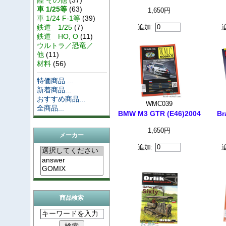
車 1/25等
(63)
1,650円
車 1/24 F-1等
(39)
鉄道 1/25
(7)
追加:
鉄道 HO, O
(11)
ウルトラ／恐竜／
他
(11)
材料
(56)
特価商品 ...
新着商品...
おすすめ商品...
WMC039
全商品...
BMW M3 GTR (E46)2004
Br
1,650円
メーカー
追加:
商品検索