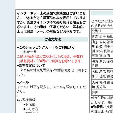
インターネット上の店舗で実店舗はございませ
ん。できるだけ在庫商品のみを表示しておりま
どれだけご注
すが、受注タイミング等で売り切れる場合もご
の送料がかか
ざいます。その際はご了承ください。基本的に
北海道
土日は発送・メールの対応などお休みです。
青森 岩手 秋
ご注文方法
山形 宮城 福島
馬 山梨 埼玉 
■このショッピングカートをご利用頂く
川 新潟 長野 
これが一番
三重 富山 石
ご購入商品代金が2000円以下の場合、手数料
（梱包資材）220円のご負担をお願いします。
滋賀 奈良 京
■送料改定について
兵庫
東京発の地域別運賃を2段階設定させて頂きま
岡山 鳥取 島根
した。
香川 徳島 愛
大分 福岡 佐賀
■メール
メールに以下を記入し、メールを送信してくだ
崎 鹿児島
さい｡
沖縄
──────────────
代金引換の場
●お客様情報
かわらず、1回
■お名前 :
■到着日ご指
■ふりがな :
発注日より2