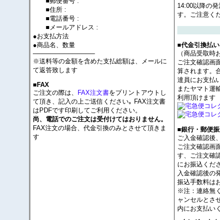
■郵便番号 :
14:00以降
■住所 :
す。ご注意く
■電話番号 :
■メールアドレス :
●お支払方法
●商品名、数量
■代金引換払い
──────────────
（商品受取時
※送料等の金額を含めた支払総額は、メールに
ご注文確認画
て返答致します
算されます。
達員にお支払
■FAX
またヤマト運
ご注文の際は、
FAX注文書
をプリントアウトし
利用頂けます
て頂き、記入の上ご送信ください｡ FAX注文書
はPDFです印刷してご利用ください。
尚、電話でのご注文は受付けてはおりません。
FAX注文の場合、代金引換のみとさせて頂きま
■銀行・郵便振
す
ご入金確認後
ご注文確認画
す、ご注文確
にお振込くだ
入金確認後の
振込手数料は
※注：連絡無
ャンセルとさ
内にお支払い