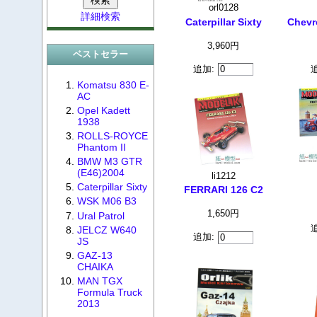
orl0128
詳細検索
Caterpillar Sixty
Chevr
3,960円
ベストセラー
追加:
Komatsu 830 E-
AC
Opel Kadett
1938
ROLLS-ROYCE
Phantom II
BMW M3 GTR
(E46)2004
li1212
Caterpillar Sixty
FERRARI 126 C2
WSK M06 B3
1,650円
Ural Patrol
JELCZ W640
追加:
JS
GAZ-13
CHAIKA
MAN TGX
Formula Truck
2013