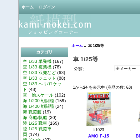
ホーム
ログイン
ホーム
:: 車 1/25等
カテゴリ
車 1/25等
空 1/33 単発機
(167)
空 1/33 複葉機
(78)
分類:
空 1/33 双発など
(63)
空 1/33 ジェット
(88)
空 1/33 ヘリ/ロケッ
1
から
24
を表示中 (商品の数:
63
)
ト
(48)
空 他スケール
(102)
海 1/200 戦闘艦
(159)
海 1/400 戦闘艦
(24)
海 戦闘艦
(19)
海 商船/帆船
(30)
陸 1/25 戦車
(169)
陸 1/25 戦闘車
li1023
両
(174)
AMO F-15
B
陸 その他
(37)